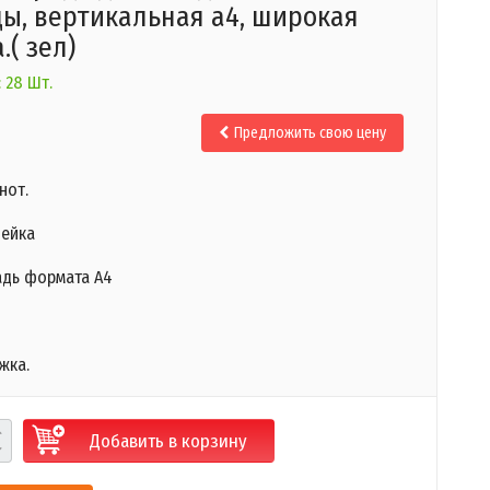
ы, вертикальная а4, широкая
.( зел)
 28 Шт.
Предложить свою цену
нот.
ейка
адь формата A4
жка.
Добавить в корзину