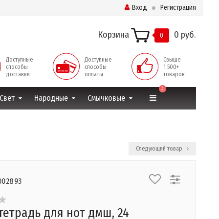
Вход
Регистрация
Корзина
0 руб.
0
Доступные
Доступные
Свыше
способы
способы
1 500+
доставки
оплаты
товаров
3
Свет
Народные
Смычковые
Следующий товар
002893
тетрадь для нот дмш, 24