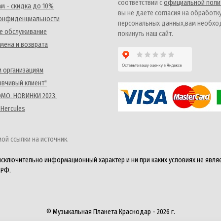
соответствии с
официальной поли
м - скидка до 10%
вы не даете согласия на обработк
конфиденциальности
персональных данных,вам необх
е обслуживание
покинуть наш сайт.
мена и возврата
 организациям
ывчивый клиент"
MO. НОВИНКИ 2023.
 Hercules
ой ссылки на источник.
исключительно информационный характер и ни при каких условиях не явля
 РФ.
© Музыкальная Планета Краснодар - 2026 г.