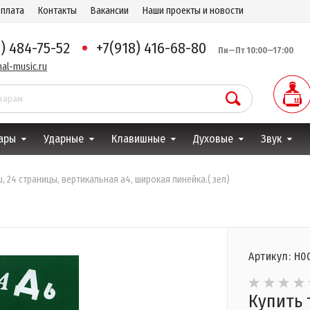
оплата
Контакты
Вакансии
Наши проекты и новости
8) 484-75-52
+7(918) 416-68-80
Пн—Пт 10:00—17:00
al-music.ru
ары
Ударные
Клавишные
Духовые
Звук
, 24 страницы, вертикальная а4, широкая линейка.( зел)
Артикул: Н0
Купить 