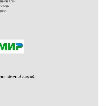
тикой
. Если
у своих
одимо
ется публичной офертой,