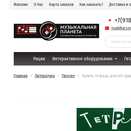
Магазин
О Нас
Карта заказов
Как заказать?
Доставка и 
+7(91
mail@arsen
Рации
Интерактивное оборудование
Гит
Главная
Литература
Прочее
Купить тетрадь для нот дмш