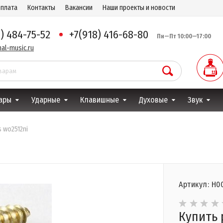
оплата
Контакты
Вакансии
Наши проекты и новости
8) 484-75-52
+7(918) 416-68-80
Пн—Пт 10:00—17:00
al-music.ru
ары
Ударные
Клавишные
Духовые
Звук
s wo2512ni
Артикул: Н0
Купить 