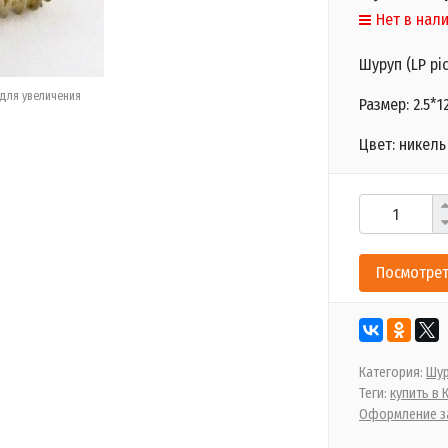
Нет в нал
Шуруп (LP pi
для увеличения
Размер: 2.5*1
Цвет: никель
Посмотрет
Категория:
Шу
Теги:
купить в
Оформление за