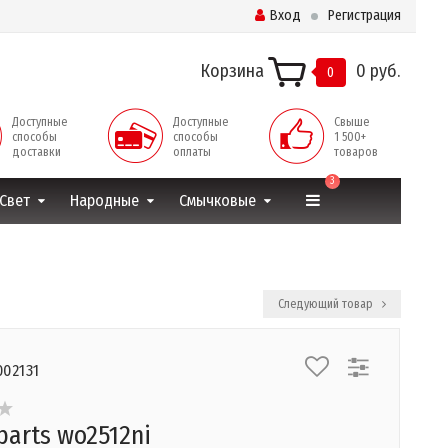
Вход
Регистрация
Корзина
0 руб.
0
Доступные
Доступные
Свыше
способы
способы
1 500+
доставки
оплаты
товаров
3
Свет
Народные
Смычковые
Следующий товар
002131
parts wo2512ni