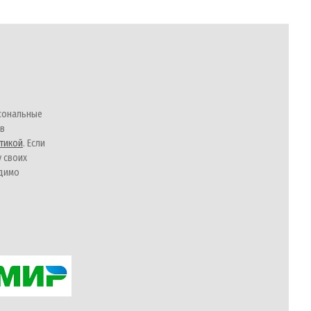
сональные
 в
тикой
. Если
у своих
одимо