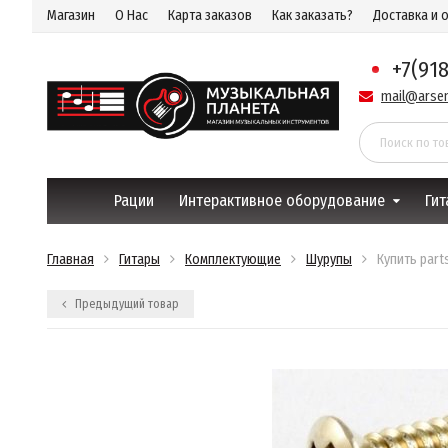
Магазин
О Нас
Карта заказов
Как заказать?
Доставка и 
+7(91
mail@arsen
Рации
Интерактивное оборудование
Гит
Главная
Гитары
Комплектующие
Шурупы
Купить part
Предыдущий товар