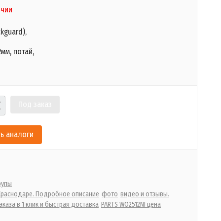
ичии
ckguard),
2мм, потай,
Под заказ
ь аналоги
рупы
 Краснодаре. Подробное описание
фото
видео и отзывы.
каза в 1 клик и быстрая доставка
PARTS WO2512NI цена