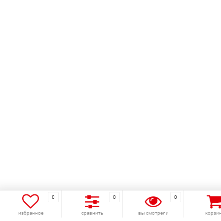
0
0
0
избранное
сравнить
вы смотрели
корзи