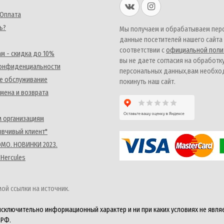
 Оплата
ь?
Мы получаем и обрабатываем пер
данные посетителей нашего сайта
соответствии с
официальной поли
м - скидка до 10%
вы не даете согласия на обработк
конфиденциальности
персональных данных,вам необх
е обслуживание
покинуть наш сайт.
мена и возврата
 организациям
ывчивый клиент"
MO. НОВИНКИ 2023.
 Hercules
ой ссылки на источник.
исключительно информационный характер и ни при каких условиях не явля
 РФ.