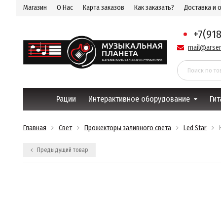
Магазин
О Нас
Карта заказов
Как заказать?
Доставка и 
+7(91
mail@arsen
Рации
Интерактивное оборудование
Гит
Главная
Свет
Прожекторы заливного света
Led Star
Предыдущий товар