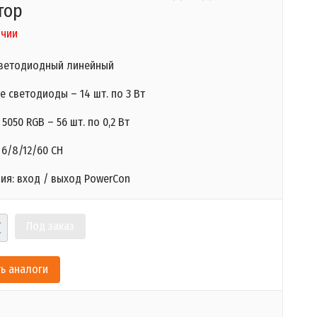
тор
ичии
ветодиодный линейный
 светодиоды – 14 шт. по 3 Вт
5050 RGB – 56 шт. по 0,2 Вт
6/8/12/60 CH
ия: вход / выход PowerCon
Под заказ
ь аналоги