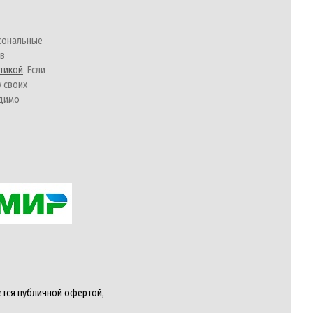
сональные
 в
тикой
. Если
у своих
одимо
ется публичной офертой,