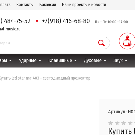
оплата
Контакты
Вакансии
Наши проекты и новости
8) 484-75-52
+7(918) 416-68-80
Пн—Пт 10:00—17:00
al-music.ru
ары
Ударные
Клавишные
Духовые
Звук
Купить led star ma1403 - светодиодный прожектор
Артикул: Н0
Купить 