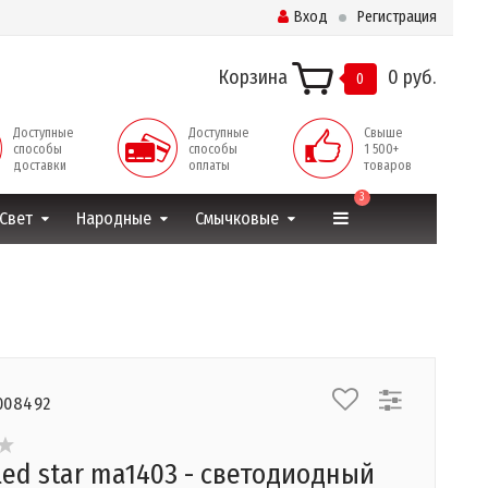
Вход
Регистрация
Корзина
0 руб.
0
Доступные
Доступные
Свыше
способы
способы
1 500+
доставки
оплаты
товаров
3
Свет
Народные
Смычковые
008492
led star ma1403 - светодиодный