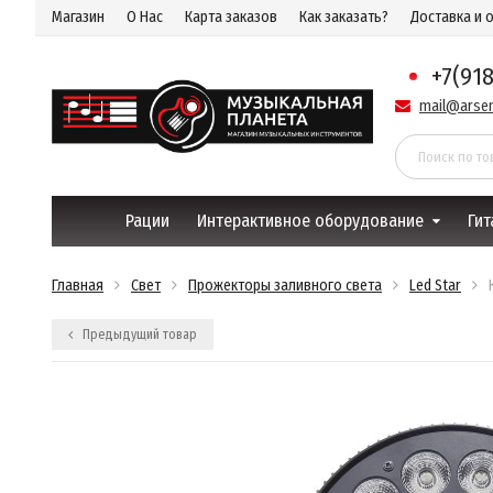
Магазин
О Нас
Карта заказов
Как заказать?
Доставка и 
+7(91
mail@arsen
Рации
Интерактивное оборудование
Гит
Главная
Свет
Прожекторы заливного света
Led Star
Предыдущий товар