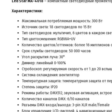
Led Star MA-4018
– компактный светодиодный прожекто
Характеристики:
Максимальная потребляемая мощность: 300 Вт
Источник света: 18 светодиодов по 15 Вт
Тип светодиодов: мультичип, 6 цветов в каждом све
Тип цветосмешения: RGBWA+UV
Количество цветов/оттенков: более 16 миллионов 
Срок службы светодиодов: 50 000 часов
Угол раскрытия луча: 30°
Диммер: линейный 0-100%
Стробоскоп: регулируемая скорость от 1 до 20 вспы
Система охлаждения: вентилятор
Температурная защита: температурная защита от п
Степень защиты: IP20
Режимы работы: DMX512, звуковая активация, встро
Количество каналов DMX: 6/10 каналов
Разъемы DMX-входа/выхода: 3-pin XLR male/female
Блок управления: LCD-дисплей, 4 навигационные кн