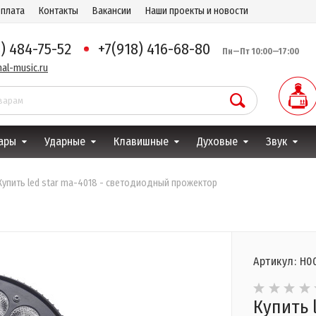
оплата
Контакты
Вакансии
Наши проекты и новости
8) 484-75-52
+7(918) 416-68-80
Пн—Пт 10:00—17:00
al-music.ru
ары
Ударные
Клавишные
Духовые
Звук
Купить led star ma-4018 - светодиодный прожектор
Артикул: Н0
Купить 