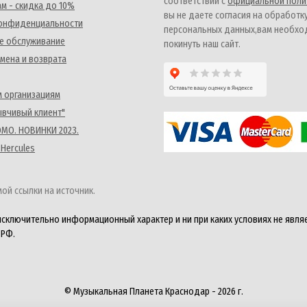
соответствии с
официальной поли
м - скидка до 10%
вы не даете согласия на обработк
конфиденциальности
персональных данных,вам необх
е обслуживание
покинуть наш сайт.
мена и возврата
 организациям
ывчивый клиент"
MO. НОВИНКИ 2023.
 Hercules
ой ссылки на источник.
исключительно информационный характер и ни при каких условиях не явля
 РФ.
© Музыкальная Планета Краснодар - 2026 г.