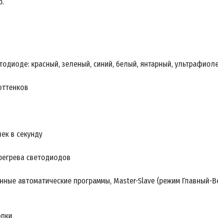
р.
тодиоде: красный, зеленый, синий, белый, янтарный, ультрафиол
оттенков
шек в секунду
ерегрева светодиодов
енные автоматические программы, Master-Slave (режим Главный-
опки