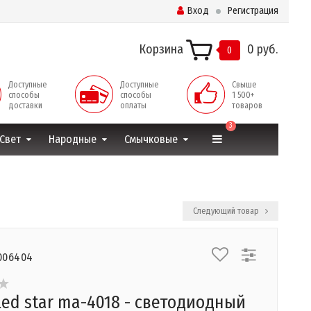
Вход
Регистрация
Корзина
0 руб.
0
Доступные
Доступные
Свыше
способы
способы
1 500+
доставки
оплаты
товаров
3
Свет
Народные
Смычковые
Следующий товар
006404
led star ma-4018 - светодиодный