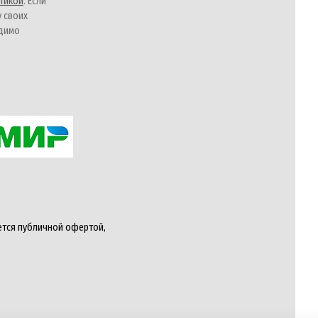
тикой
. Если
у своих
одимо
ется публичной офертой,