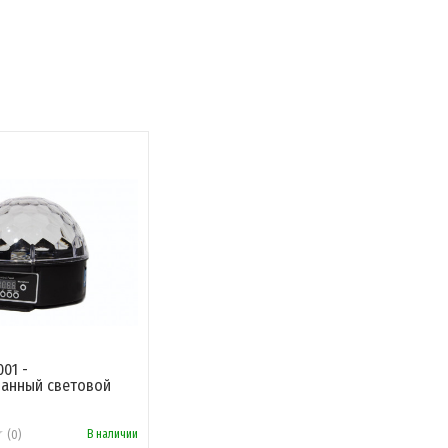
001 -
анный световой
В наличии
(0)