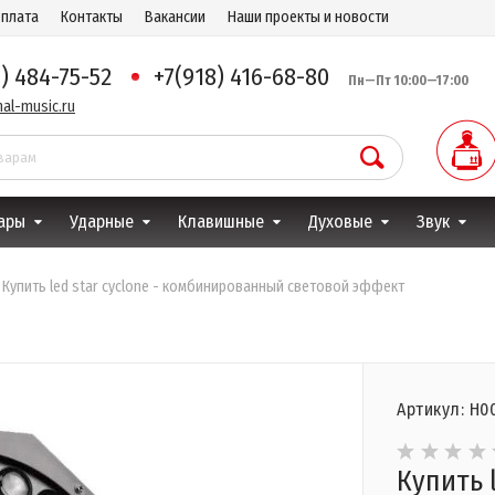
оплата
Контакты
Вакансии
Наши проекты и новости
8) 484-75-52
+7(918) 416-68-80
Пн—Пт 10:00—17:00
al-music.ru
ары
Ударные
Клавишные
Духовые
Звук
Купить led star cyclone - комбинированный световой эффект
Артикул: Н0
Купить l