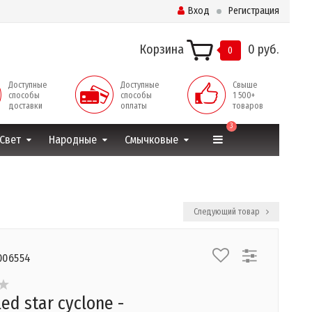
Вход
Регистрация
Корзина
0 руб.
0
Доступные
Доступные
Свыше
способы
способы
1 500+
доставки
оплаты
товаров
3
Свет
Народные
Смычковые
Следующий товар
006554
ed star cyclone -