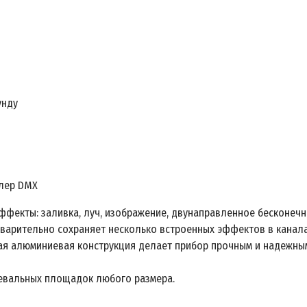
унду
ллер DMX
фекты: заливка, луч, изображение, двунаправленное бесконеч
дварительно сохраняет несколько встроенных эффектов в канал
тая алюминиевая конструкция делает прибор прочным и надежны
цевальных площадок любого размера.