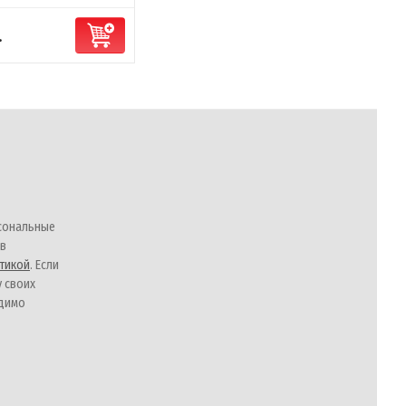
.
сональные
 в
тикой
. Если
у своих
одимо