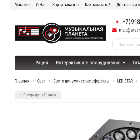
Магазин
О Нас
Карта заказов
Как заказать?
Доставка и 
+7(91
mail@arsen
Рации
Интерактивное оборудование
Гит
Главная
Свет
Светодинамические эффекты
LED STAR
Предыдущий товар