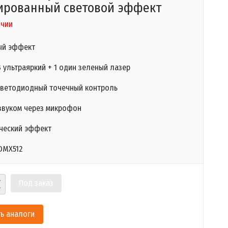
ированный световой эффект
ичии
ый эффект
GB ультраяркий + 1 один зеленый лазер
ветодиодный точечный контроль
звуком через микрофон
ческий эффект
DMX512
Под заказ
ь аналоги