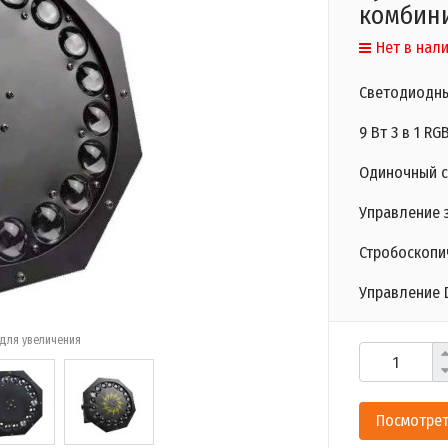
комбин
Нет в нал
Светодиодн
9 Вт 3 в 1 R
Одиночный с
Управление 
Стробоскопи
Управление 
для увеличения
Посмотрет