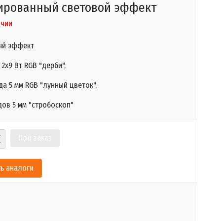
ированный световой эффект
ичии
ый эффект
2х9 Вт RGB "дерби",
а 5 мм RGB "лунный цветок",
дов 5 мм "стробоскоп"
Под заказ
ь аналоги