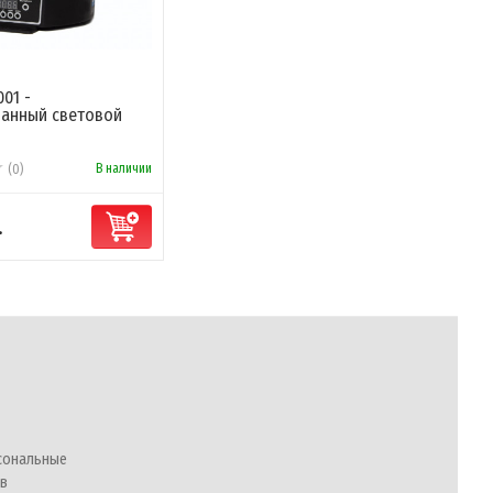
001 -
анный световой
В наличии
(0)
.
сональные
 в