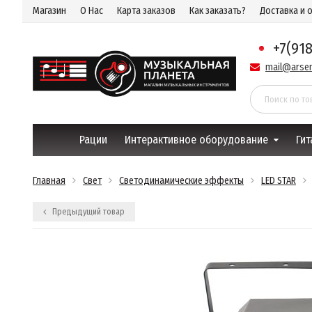
Магазин
О Нас
Карта заказов
Как заказать?
Доставка и 
+7(91
mail@arsen
Рации
Интерактивное оборудование
Гит
Главная
Свет
Светодинамические эффекты
LED STAR
Предыдущий товар