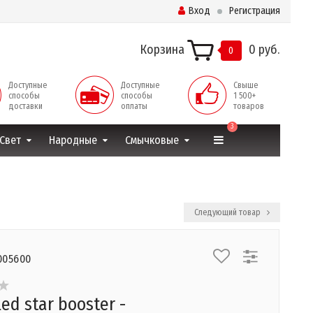
Вход
Регистрация
Корзина
0 руб.
0
Доступные
Доступные
Свыше
способы
способы
1 500+
доставки
оплаты
товаров
3
Свет
Народные
Смычковые
Следующий товар
005600
ed star booster -