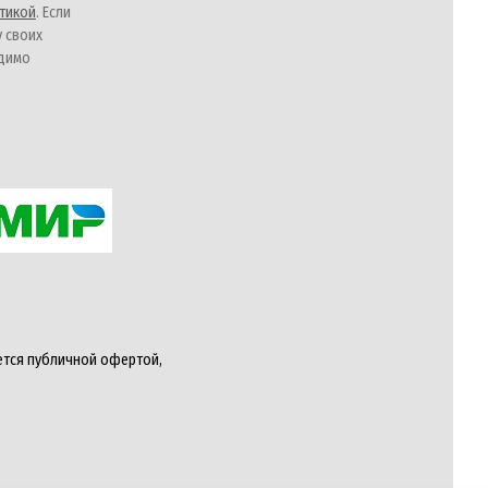
тикой
. Если
у своих
одимо
ется публичной офертой,