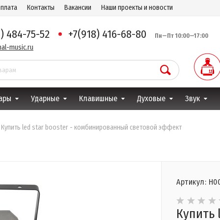
оплата
Контакты
Вакансии
Наши проекты и новости
8) 484-75-52
+7(918) 416-68-80
Пн—Пт 10:00—17:00
al-music.ru
ары
Ударные
Клавишные
Духовые
Звук
Купить led star booster - комбинированный световой эффект
Артикул: Н0
Купить l