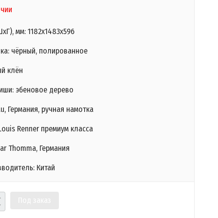
ичии
хГ), мм: 1182х1483х596
лка: чёрный, полированное
ый клён
иши: эбеновое дерево
au, Германия, ручная намотка
ouis Renner премиум класса
har Thomma, Германия
зводитель: Китай
Под заказ