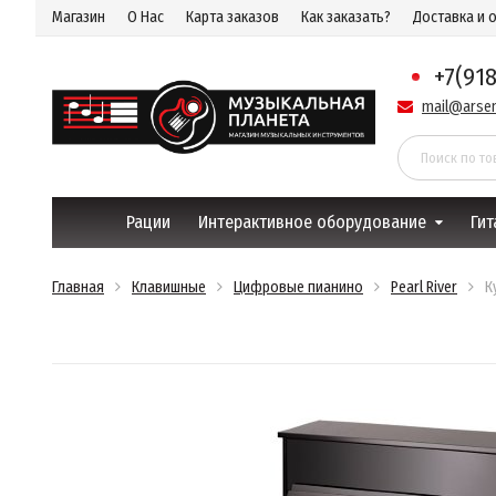
Магазин
О Нас
Карта заказов
Как заказать?
Доставка и 
+7(91
mail@arsen
Рации
Интерактивное оборудование
Гит
Главная
Клавишные
Цифровые пианино
Pearl River
К