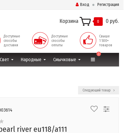
Вход
Регистрация
Корзина
0 руб.
0
Доступные
Доступные
Свыше
способы
способы
1 500+
доставки
оплаты
товаров
3
Свет
Народные
Смычковые
Следующий товар
003614
earl river eu118/a111