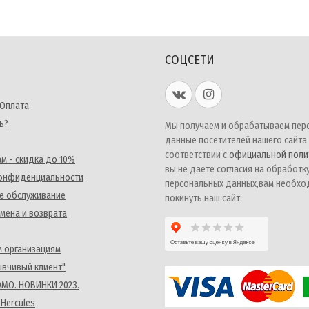
СОЦСЕТИ
 Оплата
ь?
Мы получаем и обрабатываем пер
данные посетителей нашего сайта
соответствии с
официальной поли
м - скидка до 10%
вы не даете согласия на обработк
конфиденциальности
персональных данных,вам необх
е обслуживание
покинуть наш сайт.
мена и возврата
 организациям
ывчивый клиент"
MO. НОВИНКИ 2023.
 Hercules