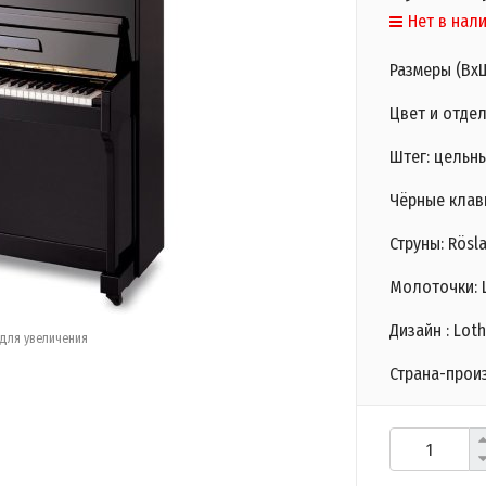
Нет в нал
Размеры (ВхШ
Цвет и отде
Штег: цельн
Чёрные клав
Струны: Rösl
Молоточки: L
Дизайн : Lot
для увеличения
Страна-прои