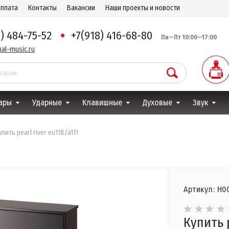
оплата
Контакты
Вакансии
Наши проекты и новости
8) 484-75-52
+7(918) 416-68-80
Пн—Пт 10:00—17:00
al-music.ru
ары
Ударные
Клавишные
Духовые
Звук
упить pearl river eu118/a111
Артикул: Н0
Купить p