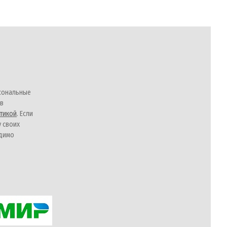
сональные
 в
тикой
. Если
у своих
одимо