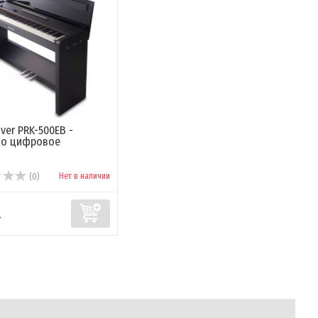
iver PRK-500EB -
но цифровое
Нет в наличии
(0)
.