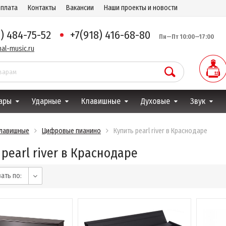
оплата
Контакты
Вакансии
Наши проекты и новости
8) 484-75-52
+7(918) 416-68-80
Пн—Пт 10:00—17:00
al-music.ru
ары
Ударные
Клавишные
Духовые
Звук
лавишные
Цифровые пианино
Купить pearl river в Краснодаре
pearl river в Краснодаре
ать по: