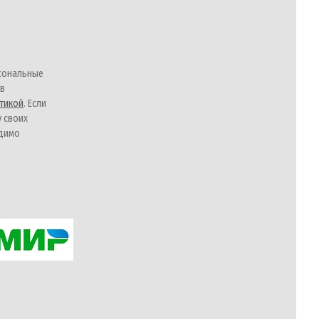
сональные
 в
тикой
. Если
у своих
одимо