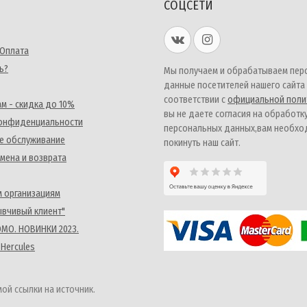
СОЦСЕТИ
 Оплата
ь?
Мы получаем и обрабатываем пер
данные посетителей нашего сайта
соответствии с
официальной поли
м - скидка до 10%
вы не даете согласия на обработк
конфиденциальности
персональных данных,вам необх
е обслуживание
покинуть наш сайт.
мена и возврата
 организациям
ывчивый клиент"
MO. НОВИНКИ 2023.
 Hercules
ой ссылки на источник.