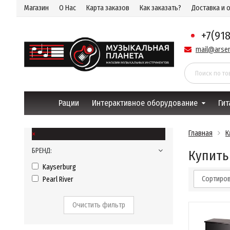
Магазин
О Нас
Карта заказов
Как заказать?
Доставка и 
+7(91
mail@arsen
Рации
Интерактивное оборудование
Гит
×
Главная
К
БРЕНД:
Купить 
Kayserburg
Сортиров
Pearl River
Очистить фильтр