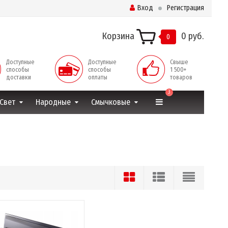
Вход
Регистрация
Корзина
0 руб.
0
Доступные
Доступные
Свыше
способы
способы
1 500+
доставки
оплаты
товаров
3
Свет
Народные
Смычковые