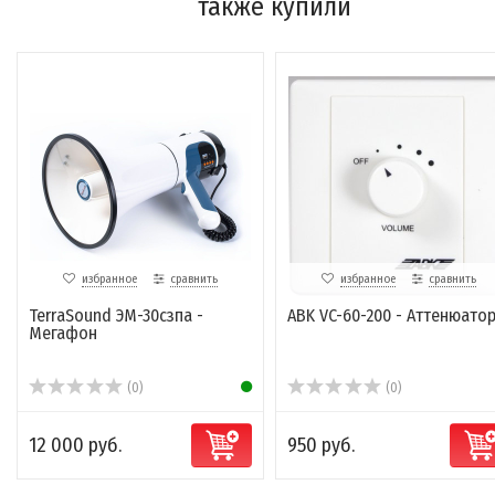
также купили
избранное
сравнить
избранное
сравнить
TerraSound ЭМ-30сзпа -
ABK VC-60-200 - Аттенюато
Мегафон
(0)
(0)
12 000 руб.
950 руб.