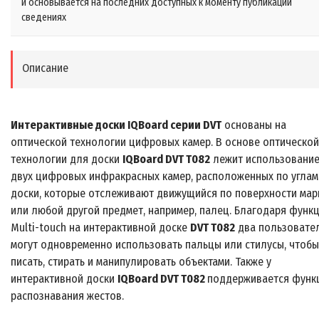
и основывается на последних доступных к моменту публикации
сведениях
Описание
Интерактивные доски IQBoard серии DVT
основаны на
оптической технологии цифровых камер. В основе оптической
технологии для доски
IQBoard DVT T082
лежит использовани
двух цифровых инфракрасных камер, расположенных по углам
доски, которые отслеживают движущийся по поверхности мар
или любой другой предмет, например, палец. Благодаря функ
Multi-touch на интерактивной доске
DVT T082
два пользовате
могут одновременно использовать пальцы или стилусы, чтобы
писать, стирать и манипулировать объектами. Также у
интерактивной доски
IQBoard DVT T082
поддерживается функ
распознавания жестов.