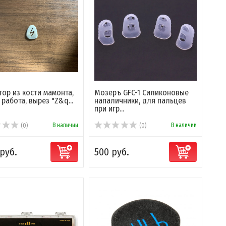
ор из кости мамонта,
Мозеръ GFC-1 Силиконовые
 работа, вырез "Z&q...
напаличники, для пальцев
при игр...
В наличии
В наличии
(0)
(0)
 руб.
500 руб.