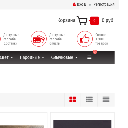
Вход
Регистрация
Корзина
0 руб.
0
Доступные
Доступные
Свыше
способы
способы
1 500+
доставки
оплаты
товаров
3
Свет
Народные
Смычковые