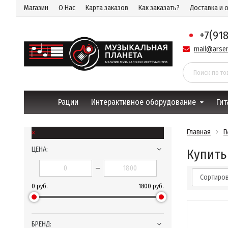
Магазин
О Нас
Карта заказов
Как заказать?
Доставка и 
+7(91
mail@arsen
Рации
Интерактивное оборудование
Гит
×
Главная
Г
ЦЕНА:
Купить
—
Сортиров
0 руб.
1800 руб.
БРЕНД: