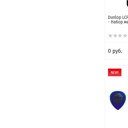
Dunlop LC
- Набор м
0 руб.
NEW!