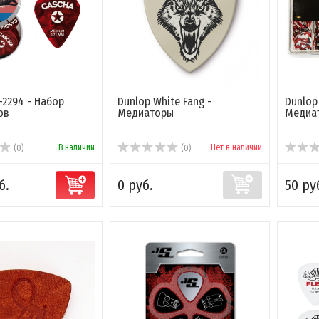
-2294 - Набор
Dunlop White Fang -
Dunlop 
ов
Медиаторы
Медиат
В наличии
Нет в наличии
(0)
(0)
б.
0 руб.
50 ру