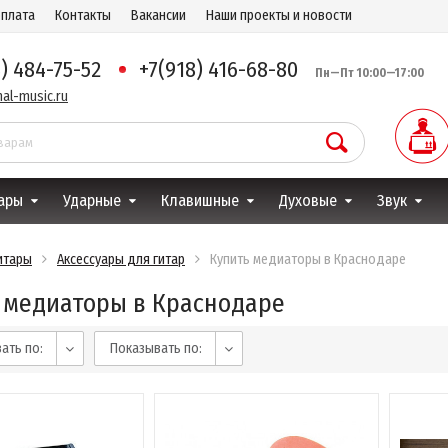
оплата
Контакты
Вакансии
Наши проекты и новости
8) 484-75-52
+7(918) 416-68-80
Пн—Пт 10:00—17:00
al-music.ru
ары
Ударные
Клавишные
Духовые
Звук
итары
Аксессуары для гитар
Купить медиаторы в Краснодаре
 медиаторы в Краснодаре
ать по:
Показывать по: