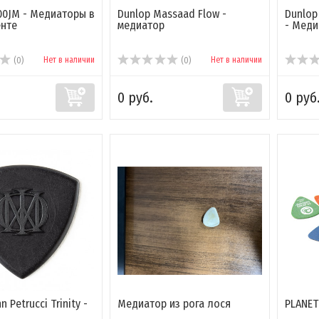
100JM - Медиаторы в
Dunlop Massaad Flow -
Dunlop
енте
медиатор
- Меди
Нет в наличии
Нет в наличии
(0)
(0)
0 руб.
0 руб
n Petrucci Trinity -
Медиатор из рога лося
PLANET