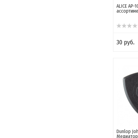
ALICE АР-
ассортим
30 руб.
Dunlop Joh
Медиатор