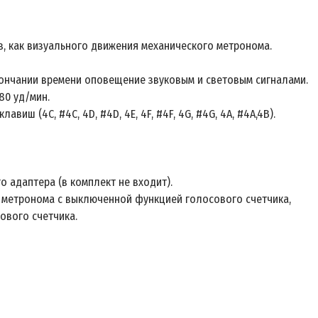
 как визуального движения механического метронома.
кончании времени оповещение звуковым и световым сигналами.
80 уд/мин.
виш (4C, #4C, 4D, #4D, 4E, 4F, #4F, 4G, #4G, 4A, #4A,4B).
о адаптера (в комплект не входит).
е метронома с выключенной функцией голосового счетчика,
ового счетчика.