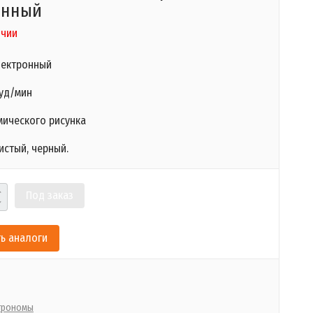
онный
ичии
лектронный
 уд/мин
мического рисунка
истый, черный.
Под заказ
ь аналоги
трономы