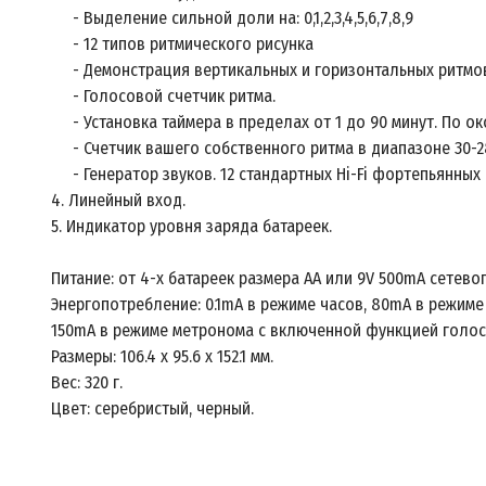
- Выделение сильной доли на: 0,1,2,3,4,5,6,7,8,9
- 12 типов ритмического рисунка
- Демонстрация вертикальных и горизонтальных ритмов,
- Голосовой счетчик ритма.
- Установка таймера в пределах от 1 до 90 минут. По о
- Счетчик вашего собственного ритма в диапазоне 30-2
- Генератор звуков. 12 стандартных Hi-Fi фортепьянных кла
4. Линейный вход.
5. Индикатор уровня заряда батареек.
Питание: от 4-х батареек размера АА или 9V 500mA сетевог
Энергопотребление: 0.1mA в режиме часов, 80mA в режим
150mA в режиме метронома с включенной функцией голос
Размеры: 106.4 x 95.6 x 152.1 мм.
Вес: 320 г.
Цвет: серебристый, черный.