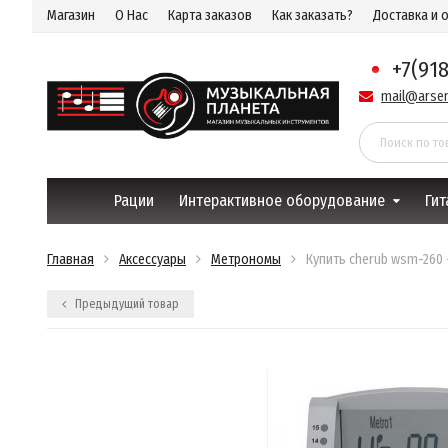
Магазин
О Нас
Карта заказов
Как заказать?
Доставка и 
+7(91
mail@arsen
Рации
Интерактивное оборудование
Гит
Главная
Аксессуары
Метрономы
Купить cherub wsm-260
Предыдущий товар