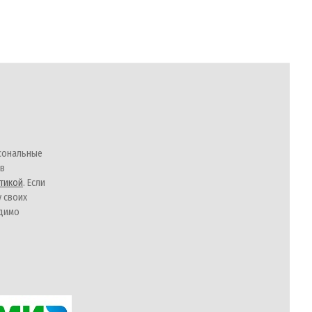
сональные
 в
тикой
. Если
у своих
одимо