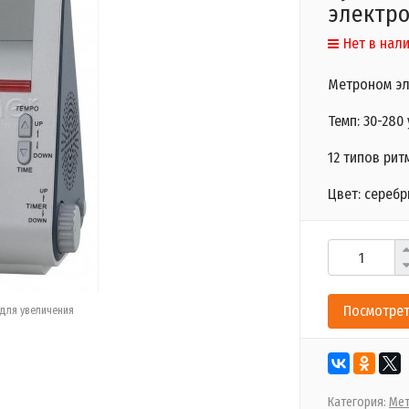
электр
Нет в нал
Метроном э
Темп: 30-280
12 типов рит
Цвет: серебр
Посмотрет
для увеличения
Категория:
Ме