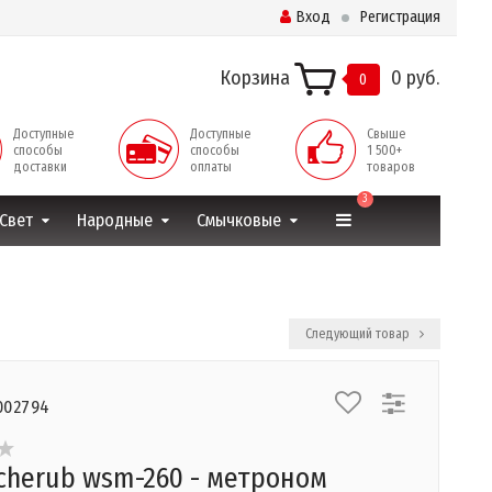
Вход
Регистрация
Корзина
0 руб.
0
Доступные
Доступные
Свыше
способы
способы
1 500+
доставки
оплаты
товаров
3
Свет
Народные
Смычковые
Следующий товар
002794
cherub wsm-260 - метроном