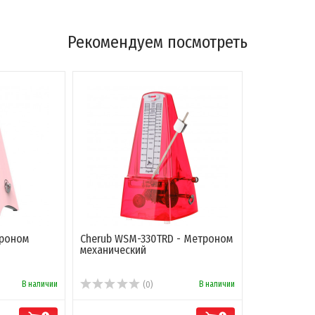
Рекомендуем посмотреть
троном
Cherub WSM-330TRD - Метроном
механический
В наличии
В наличии
(0)