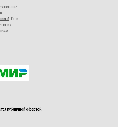
сональные
 в
тикой
. Если
у своих
одимо
ется публичной офертой,