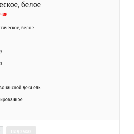
еское, белое
ичии
стическое, белое
9
23
зонансной деки ель
лированное.
Под заказ