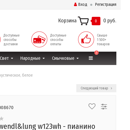
Вход
Регистрация
Корзина
0 руб.
0
Доступные
Доступные
Свыше
способы
способы
1 500+
доставки
оплаты
товаров
3
Свет
Народные
Смычковые
кустическое, белое
Следующий товар
008670
wendl&lung w123wh - пианино