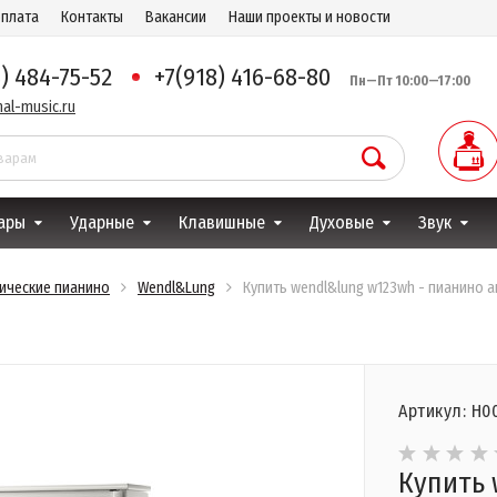
оплата
Контакты
Вакансии
Наши проекты и новости
8) 484-75-52
+7(918) 416-68-80
Пн—Пт 10:00—17:00
al-music.ru
ары
Ударные
Клавишные
Духовые
Звук
тические пианино
Wendl&Lung
Купить wendl&lung w123wh - пианино а
Артикул: Н0
Купить 