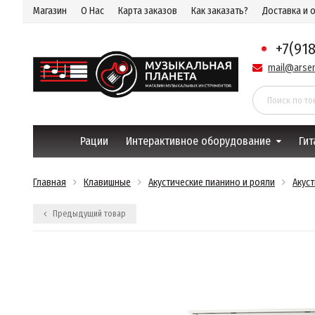
Магазин
О Нас
Карта заказов
Как заказать?
Доставка и 
+7(91
mail@arsen
Рации
Интерактивное оборудование
Гит
Главная
Клавишные
Акустические пианино и рояли
Акус
Предыдущий товар