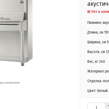
акустич
Нет в нал
Пианино аку
Длина, см 151
Ширина, см 5
Высота, см 1
Вес, кг 240
Материал ре
Отделка: по
для увеличения
Цвет: белый.