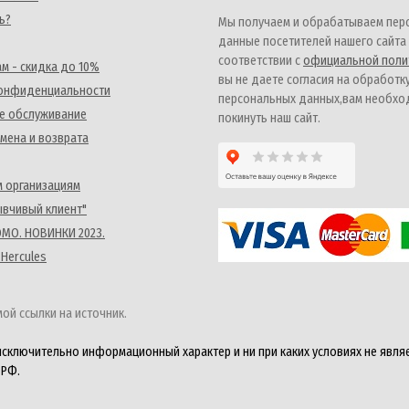
ь?
Мы получаем и обрабатываем пер
данные посетителей нашего сайта
соответствии с
официальной поли
м - скидка до 10%
вы не даете согласия на обработк
конфиденциальности
персональных данных,вам необх
е обслуживание
покинуть наш сайт.
мена и возврата
 организациям
ывчивый клиент"
MO. НОВИНКИ 2023.
 Hercules
ой ссылки на источник.
исключительно информационный характер и ни при каких условиях не явля
 РФ.