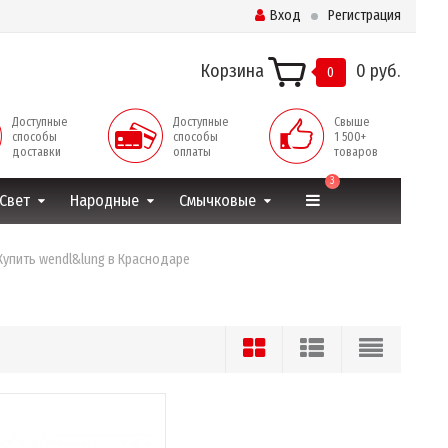
Вход
Регистрация
Корзина
0 руб.
0
Доступные
Доступные
Свыше
способы
способы
1 500+
доставки
оплаты
товаров
3
Свет
Народные
Смычковые
Купить wendl&lung в Краснодаре