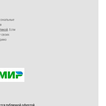
сональные
 в
тикой
. Если
у своих
одимо
ется публичной офертой,