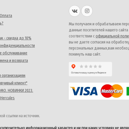
 Оплата
ь?
Мы получаем и обрабатываем пер
данные посетителей нашего сайта
соответствии с
официальной поли
м - скидка до 10%
вы не даете согласия на обработк
конфиденциальности
персональных данных,вам необх
е обслуживание
покинуть наш сайт.
мена и возврата
 организациям
ывчивый клиент"
MO. НОВИНКИ 2023.
 Hercules
ой ссылки на источник.
исключительно информационный характер и ни при каких условиях не явля