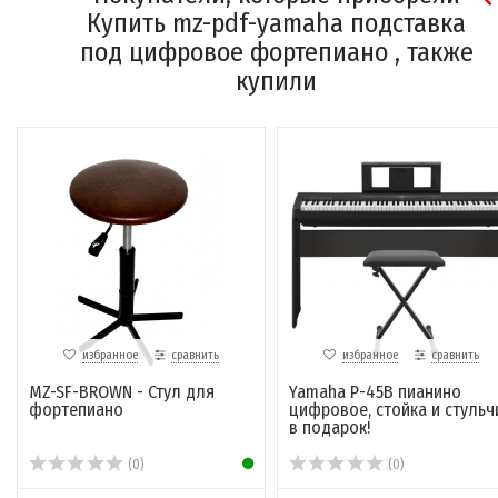
Купить mz-pdf-yamaha подставка
под цифровое фортепиано , также
купили
избранное
сравнить
избранное
сравнить
MZ-SF-BROWN - Стул для
Yamaha P-45B пианино
фортепиано
цифровое, стойка и стульч
в подарок!
(0)
(0)