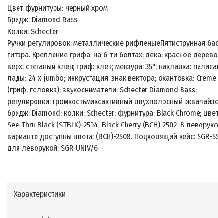
Цвет фурнитуры: черный хром
Бридж: Diamond Bass
Колки: Schecter
Ручки регулировок: металлические рифленыеПятиструнная ба
гитара. Крепление грифа: на 6-ти болтах; дека: красное дерево
верх: стеганый клен; гриф: клен; мензура: 35"; накладка: палиса
лады: 24 x-jumbo; инкрустация: знак вектора; окантовка: Creme
(гриф, головка); звукосниматели: Schecter Diamond Bass;
регулировки: громкостьмиксактивный двухполосный эквалайзе
бридж: Diamond; колки: Schecter; фурнитура: Black Chrome; цвет
See-Thru Black (STBLK)-2504, Black Cherry (BCH)-2502. В леворук
варианте доступны цвета: (BCH)-2508. Подходящий кейс: SGR-5
для леворукой: SGR-UNIV/6
Характеристики