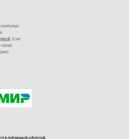
сональные
 в
тикой
. Если
у своих
одимо
ется публичной офертой,