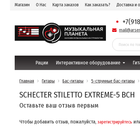
Магазин
О Нас
Карта заказов
Как заказать?
Доставка и 
+7(91
mail@arsen
Рации
Интерактивное оборудование
Гит
Главная
Гитары
Бас-гитары
5-струнные бас-гитары
SCHECTER STILETTO EXTREME-5 BCH
Оставьте ваш отзыв первым
Чтобы добавить отзыв, пожалуйста,
ил
зарегистрируйтесь