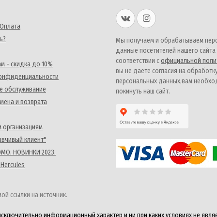
 Оплата
ь?
Мы получаем и обрабатываем пер
данные посетителей нашего сайта
соответствии с
официальной поли
м - скидка до 10%
вы не даете согласия на обработк
конфиденциальности
персональных данных,вам необх
е обслуживание
покинуть наш сайт.
мена и возврата
 организациям
ывчивый клиент"
MO. НОВИНКИ 2023.
 Hercules
ой ссылки на источник.
исключительно информационный характер и ни при каких условиях не явля