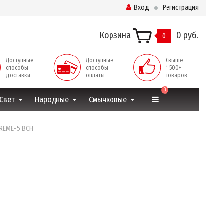
Вход
Регистрация
Корзина
0 руб.
0
Доступные
Доступные
Свыше
способы
способы
1 500+
доставки
оплаты
товаров
3
Свет
Народные
Смычковые
TREME-5 BCH