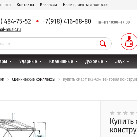
оплата
Контакты
Вакансии
Наши проекты и новости
8) 484-75-52
+7(918) 416-68-80
Пн—Пт 10:00—17:00
al-music.ru
ары
Ударные
Клавишные
Духовые
Звук
нки
Сценические комплексы
Купить смарт тк3-6х4 тентовая конструк
Купить 
констр