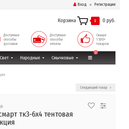
Вход
Регистрация
Корзина
0 руб.
0
Доступные
Доступные
Свыше
способы
способы
1 500+
доставки
оплаты
товаров
3
Свет
Народные
Смычковые
ция
Следующий товар
смарт тк3-6х4 тентовая
укция