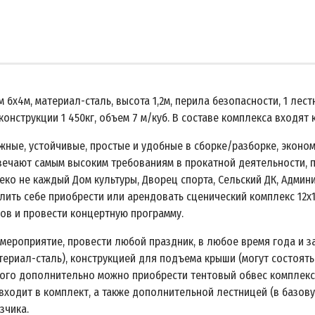
6х4м, материал-сталь, высота 1,2м, перила безопасности, 1 лестн
 конструкции 1 450кг, объем 7 м/куб. В составе комплекса входят
жные, устойчивые, простые и удобные в сборке/разборке, эконом
вечают самым высоким требованиям в прокатной деятельности, 
ко не каждый Дом культуры, Дворец спорта, Сельский ДК, Админ
ить себе приобрести или арендовать сценический комплекс 12х1
тов и провести концертную программу.
ероприятие, провести любой праздник, в любое время года и за 
ериал-сталь), конструкцией для подъема крыши (могут состоять
этого дополнительно можно приобрести тентовый обвес комплекса
 входит в комплект, а также дополнительной лестницей (в базо
зчика.