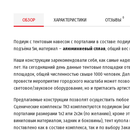
0
ОБЗОР
ХАРАКТЕРИСТИКИ
ОТЗЫВЫ
Подиум с тентовым навесом с порталами в составе: подиум 
подъёма 5м, материал –
алюминиевый сплав
, общий вес
Наши конструкции зарекомендовали себя, как самые наде
лет. На сегодняшний день данные тентовые площадки от
площадок, общей численностью свыше 1000 человек. Дале
провести мероприятие городского масштаба может позвол
световое/звуковое оборудование, но и пригласить артис
Предлагаемые конструкции позволят осуществить любое м
Сценические комплексы ТК3 комплектуются подиумом (мат
порталами размерами 1х2 или 2х2м (по желанию), кроме 
виниловым материалом, задник и боковины), тент купола
поставлено как в составе комплекса, так и по выбору Зака