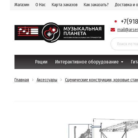
Магазин
О Нас
Карта заказов
Как заказать?
Доставка и 
+7(91
mail@arsen
Рации
Интерактивное оборудование
Гит
Главная
Аксессуары
Сценические конструкции, хоровые ста