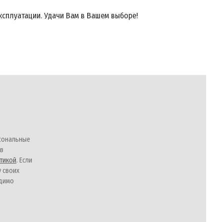
ксплуатации. Удачи Вам в Вашем выборе!
сональные
 в
тикой
. Если
у своих
одимо