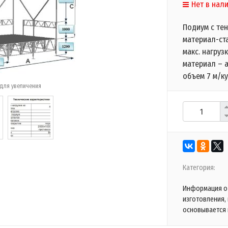
Нет в нал
Подиум с тен
материал-ста
макс. нагруз
материал – а
объем 7 м/ку
для увеличения
Категория:
Информация о 
изготовления,
основывается 