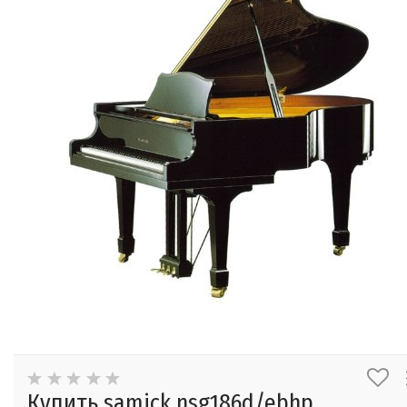
Купить samick nsg186d/ebhp