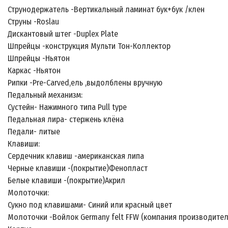
Струнодержатель -Вертикальный ламинат бук+бук /клен
Струны -Roslau
Дискантовый штег -Duplex Plate
Шпрейцы -конструкция Мульти Тон-Коллектор
Шпрейцы -Ньятон
Каркас -Ньятон
Рипки -Pre-Carved,ель ,выдолблены вручную
Педальный механизм:
Сустейн- Нажимного типа Pull type
Педальная лира- стержень клёна
Педали- литые
Клавиши:
Сердечник клавиш -американская липа
Черные клавиши -(покрытие)Фенопласт
Белые клавиши -(покрытие)Акрил
Молоточки:
Сукно под клавишами- Синий или красный цвет
Молоточки -Войлок Germany felt FFW (компания производите