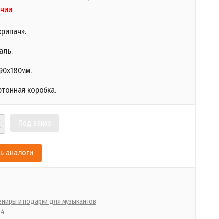
ичии
крипач».
аль.
90х180мм.
ртонная коробка.​
Под заказ
ь аналоги
ениры и подарки для музыкантов
04