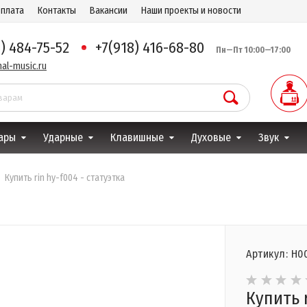
оплата
Контакты
Вакансии
Наши проекты и новости
8) 484-75-52
+7(918) 416-68-80
Пн—Пт 10:00—17:00
al-music.ru
ары
Ударные
Клавишные
Духовые
Звук
Купить rin hy-f004 - статуэтка
Артикул: Н0
Купить r