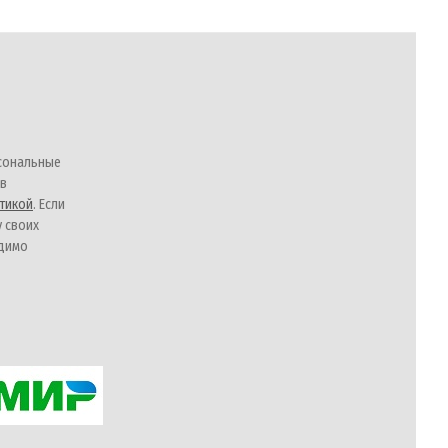
сональные
 в
тикой
. Если
у своих
одимо