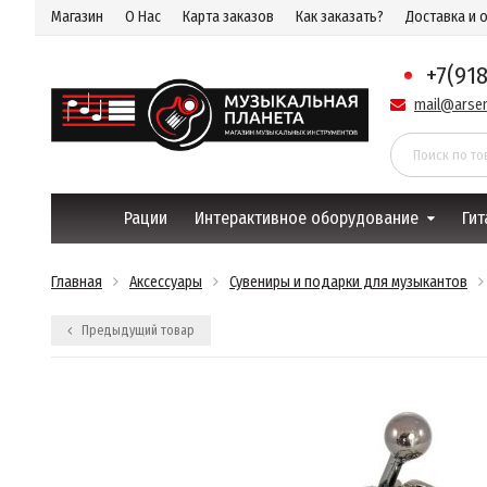
Магазин
О Нас
Карта заказов
Как заказать?
Доставка и 
+7(91
mail@arsen
Рации
Интерактивное оборудование
Гит
Главная
Аксессуары
Сувениры и подарки для музыкантов
Предыдущий товар