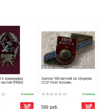
ого командира
Значок 100 матчей за сборную
частей (РККА)
СССР Олег Блохин.
В наличии
В наличии
(0)
(0)
.
500 руб.