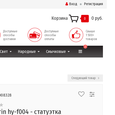
Вход
Регистрация
Корзина
0 руб.
0
Доступные
Доступные
Свыше
способы
способы
1 500+
доставки
оплаты
товаров
3
Свет
Народные
Смычковые
Следующий товар
008328
in hy-f004 - статуэтка