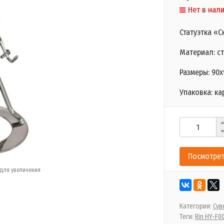
Нет в нал
Статуэтка «С
Материал: ст
Размеры: 90х
Упаковка: ка
Посмотрет
для увеличения
Категория:
Сув
Теги:
Rin HY-F0