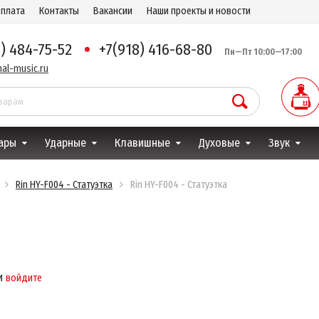
оплата
Контакты
Вакансии
Наши проекты и новости
8) 484-75-52
+7(918) 416-68-80
Пн—Пт 10:00—17:00
al-music.ru
ары
Ударные
Клавишные
Духовые
Звук
Rin HY-F004 - Статуэтка
Rin HY-F004 - Статуэтка
и
войдите