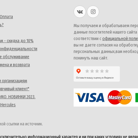
 Оплата
ь?
Мы получаем и обрабатываем пер
данные посетителей нашего сайта
соответствии с
официальной поли
м - скидка до 10%
вы не даете согласия на обработк
конфиденциальности
персональных данных,вам необх
е обслуживание
покинуть наш сайт.
мена и возврата
 организациям
ывчивый клиент"
MO. НОВИНКИ 2023.
 Hercules
ой ссылки на источник.
исключительно информационный характер и ни при каких условиях не явля