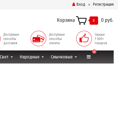
Вход
Регистрация
Корзина
0 руб.
0
Доступные
Доступные
Свыше
способы
способы
1 500+
доставки
оплаты
товаров
3
Свет
Народные
Смычковые