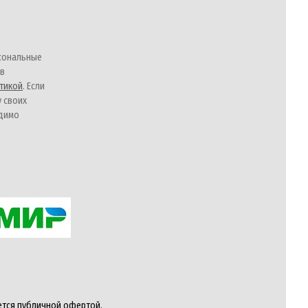
сональные
 в
тикой
. Если
у своих
одимо
ется публичной офертой,