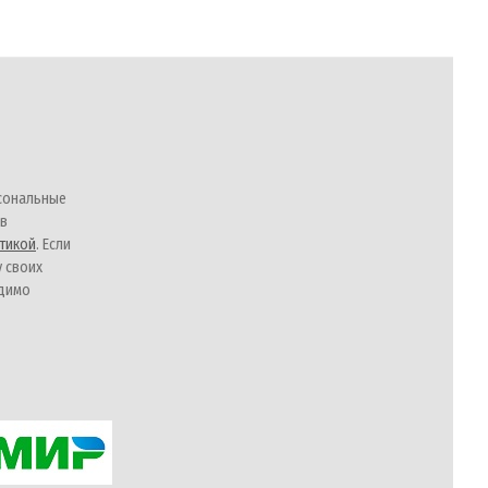
сональные
 в
тикой
. Если
у своих
одимо