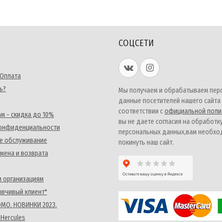
СОЦСЕТИ
 Оплата
ь?
Мы получаем и обрабатываем пер
данные посетителей нашего сайта
соответствии с
официальной поли
м - скидка до 10%
вы не даете согласия на обработк
конфиденциальности
персональных данных,вам необх
е обслуживание
покинуть наш сайт.
мена и возврата
 организациям
ывчивый клиент"
MO. НОВИНКИ 2023.
 Hercules