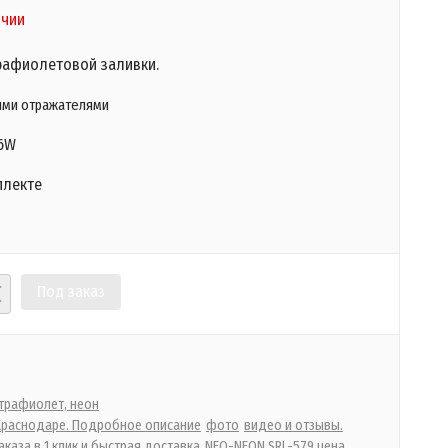
ичии
рафиолетовой заливки.
ими отражателями
6W
плекте
Под заказ
трафиолет, неон
 Краснодаре. Подробное описание
фото
видео и отзывы.
каза в 1 клик и быстрая доставка
NEO-NEON SRL-579 цена