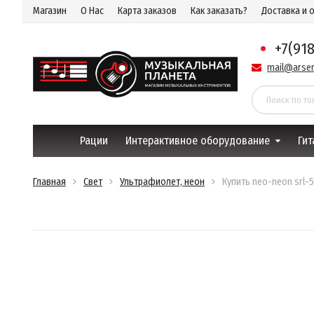
Магазин
О Нас
Карта заказов
Как заказать?
Доставка и 
+7(91
mail@arsen
Рации
Интерактивное оборудование
Гит
Главная
Свет
Ультрафиолет, неон
Купить neo-neon srl-