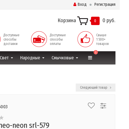
Вход
Регистрация
Корзина
0 руб.
0
Доступные
Доступные
Свыше
способы
способы
1 500+
доставки
оплаты
товаров
3
Свет
Народные
Смычковые
Следующий товар
5003
neo-neon srl-579