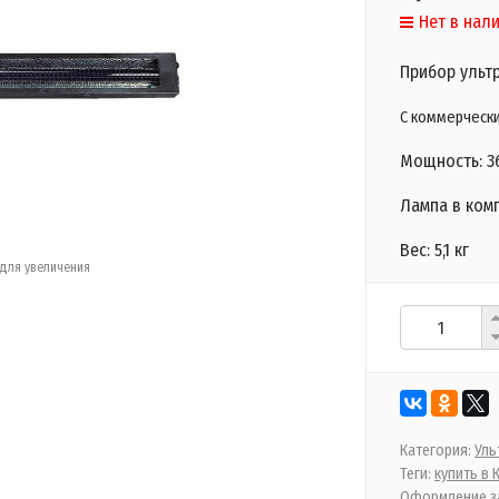
Нет в нал
Прибор ульт
С коммерческ
Мощность:
3
Лампа в ком
Вес: 5,1 кг
для увеличения
Категория:
Уль
Теги:
купить в
Оформление за