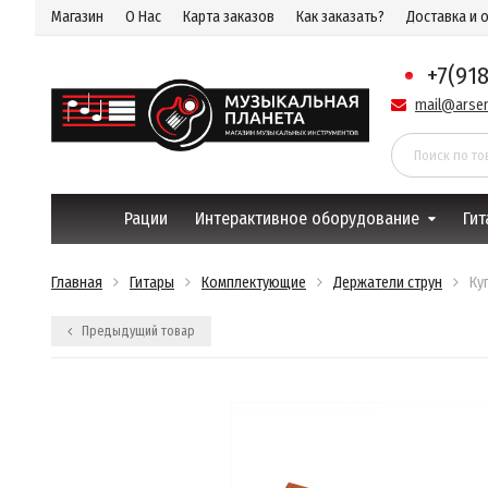
Магазин
О Нас
Карта заказов
Как заказать?
Доставка и 
+7(91
mail@arsen
Рации
Интерактивное оборудование
Гит
Главная
Гитары
Комплектующие
Держатели струн
Ку
Предыдущий товар