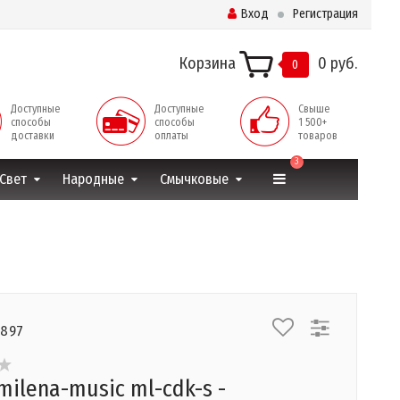
Вход
Регистрация
Корзина
0 руб.
0
Доступные
Доступные
Свыше
способы
способы
1 500+
доставки
оплаты
товаров
3
Свет
Народные
Смычковые
7897
milena-music ml-cdk-s -