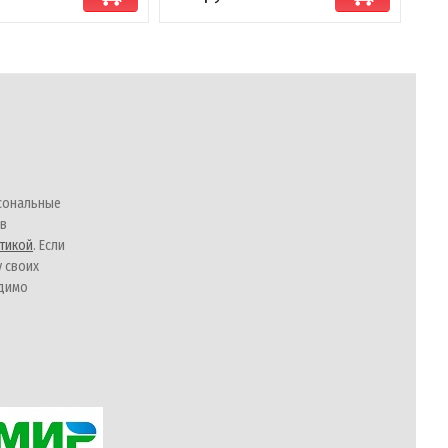
сональные
 в
тикой
. Если
у своих
одимо