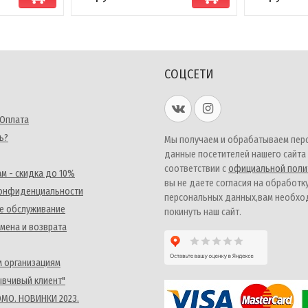
СОЦСЕТИ
 Оплата
ь?
Мы получаем и обрабатываем пер
данные посетителей нашего сайта
соответствии с
официальной поли
м - скидка до 10%
вы не даете согласия на обработк
конфиденциальности
персональных данных,вам необх
е обслуживание
покинуть наш сайт.
мена и возврата
 организациям
ывчивый клиент"
MO. НОВИНКИ 2023.