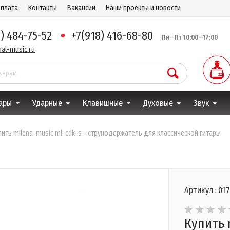
оплата
Контакты
Вакансии
Наши проекты и новости
8) 484-75-52
+7(918) 416-68-80
Пн—Пт 10:00—17:00
al-music.ru
ары
Ударные
Клавишные
Духовые
Звук
пить milena-music ml-cdk-s - струнодержатель для классической гитары
Артикул: 01
Купить 