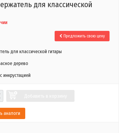
ержатель для классической
ичии
Предложить свою цену
тель для классической гитары
расное дерево
с инкрустацией
Добавить в корзину
ь аналоги