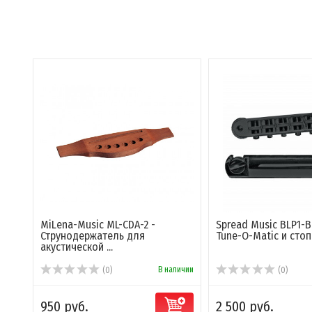
MiLena-Music ML-CDA-2 -
Spread Music BLP1-B
Струнодержатель для
Tune-O-Matic и стоп
акустической ...
В наличии
(0)
(0)
950 руб.
2 500 руб.