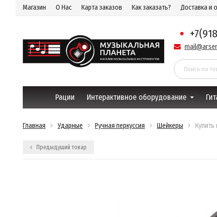
Магазин
О Нас
Карта заказов
Как заказать?
Доставка и 
+7(91
mail@arsen
Рации
Интерактивное оборудование
Гит
Главная
Ударные
Ручная перкуссия
Шейкеры
Купить 
Предыдущий товар