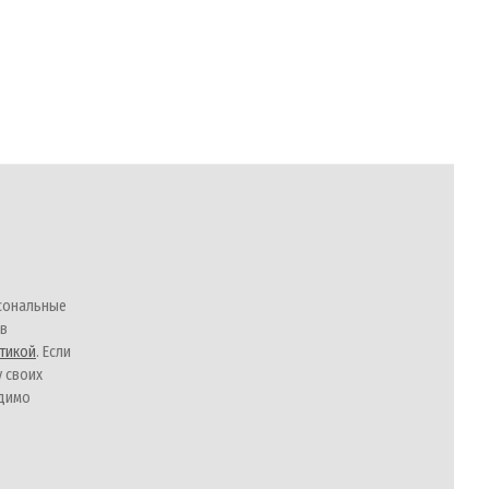
сональные
 в
тикой
. Если
у своих
одимо