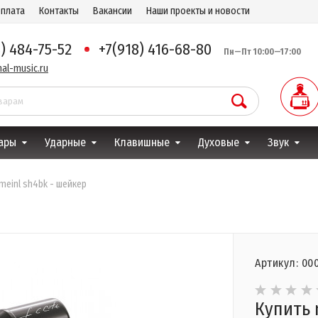
оплата
Контакты
Вакансии
Наши проекты и новости
8) 484-75-52
+7(918) 416-68-80
Пн—Пт 10:00—17:00
al-music.ru
ары
Ударные
Клавишные
Духовые
Звук
meinl sh4bk - шейкер
Артикул: 00
Купить 