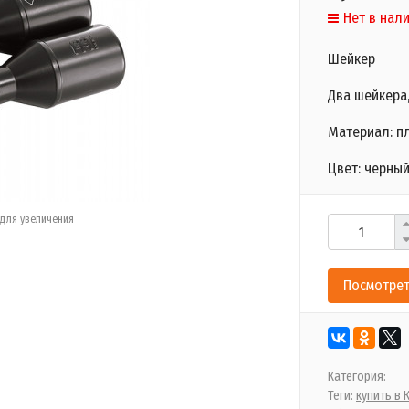
Нет в нал
Шейкер
Два шейкера
Материал: пл
Цвет: черный
для увеличения
Посмотрет
Категория:
Теги:
купить в