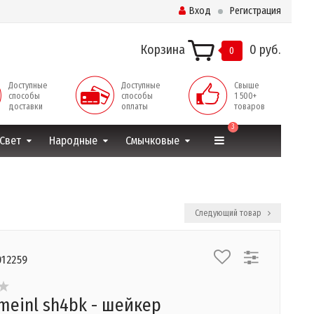
Вход
Регистрация
Корзина
0 руб.
0
Доступные
Доступные
Свыше
способы
способы
1 500+
доставки
оплаты
товаров
3
Свет
Народные
Смычковые
Следующий товар
012259
meinl sh4bk - шейкер