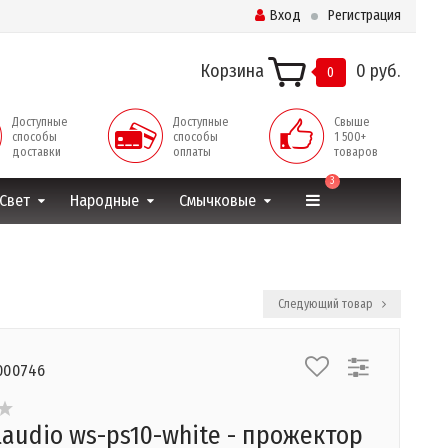
Вход
Регистрация
Корзина
0 руб.
0
Доступные
Доступные
Свыше
способы
способы
1 500+
доставки
оплаты
товаров
3
Свет
Народные
Смычковые
Следующий товар
000746
laudio ws-ps10-white - прожектор