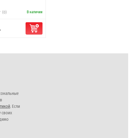
В наличии
(0)
.
сональные
 в
тикой
. Если
у своих
одимо