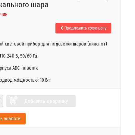
кального шара
ичии
.
Предложить свою цену
й световой прибор для подсветки шаров (пинспот)
10-240 В, 50/60 Гц,
рпуса АБС-пластик.
одиод мощностью: 10 Вт​​​
Добавить в корзину
ь аналоги