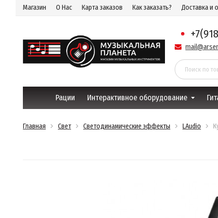
Магазин
О Нас
Карта заказов
Как заказать?
Доставка и 
+7(91
mail@arsen
Рации
Интерактивное оборудование
Гит
Главная
Свет
Светодинамические эффекты
LAudio
К