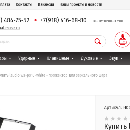
оплата
Контакты
Вакансии
Наши проекты и новости
8) 484-75-52
+7(918) 416-68-80
Пн—Пт 10:00—17:00
al-music.ru
ары
Ударные
Клавишные
Духовые
Звук
упить laudio ws-ps10-white - прожектор для зеркального шара
Артикул: Н0
Купить 