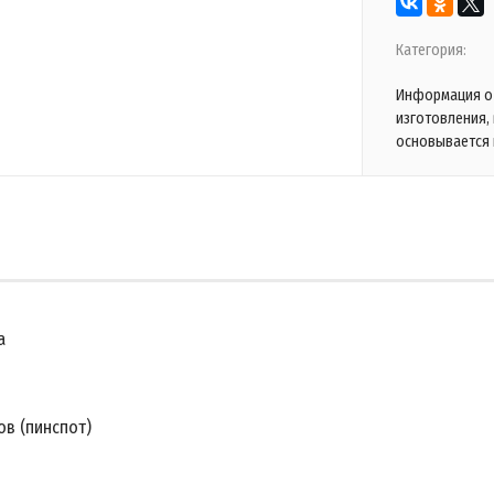
Категория:
Информация о 
изготовления,
основывается 
а
в (пинспот)