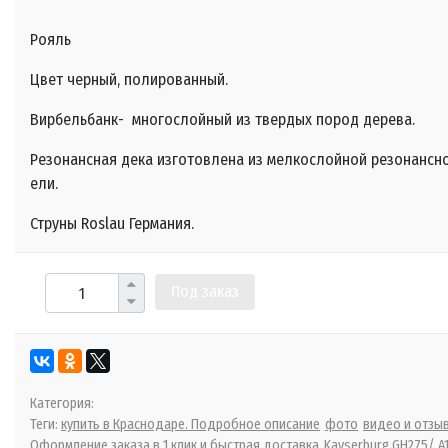
Рояль
Цвет черный, полированный.
Вирбельбанк- многослойный из твердых пород дерева.
Резонансная дека изготовлена из мелкослойной резонансн
ели.
Струны Roslau Германия.
Под заказ
Категория:
Теги:
купить в Краснодаре. Подробное описание
фото
видео и отзы
Оформление заказа в 1 клик и быстрая доставка
Kayserburg GH275/ A1