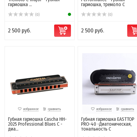
гармошка ...
гармошка, тремоло С
(0)
(0)
2 500 руб.
2 500 руб.
избранное
сравнить
избранное
сравнить
Губная гармошка Cascha HH-
Губная гармошка EASTTOP
2025 Professional Blues C -
PRO-40 -Диатоническая,
диа...
тональность C