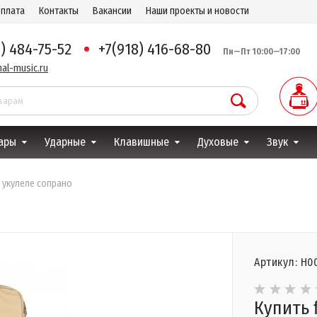
оплата
Контакты
Вакансии
Наши проекты и новости
8) 484-75-52
+7(918) 416-68-80
Пн—Пт 10:00—17:00
al-music.ru
ары
Ударные
Клавишные
Духовые
Звук
 - укулеле сопрано
Артикул: Н0
Купить f