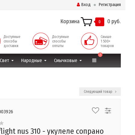
Вход
Регистрация
Корзина
0 руб.
0
Доступные
Доступные
Свыше
способы
способы
1 500+
доставки
оплаты
товаров
3
Свет
Народные
Смычковые
Следующий товар
003926
light nus 310 - укулеле сопрано