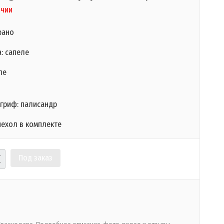
ичии
рано
: сапеле
ле
 гриф: палисандр
ехол в комплекте
Под заказ