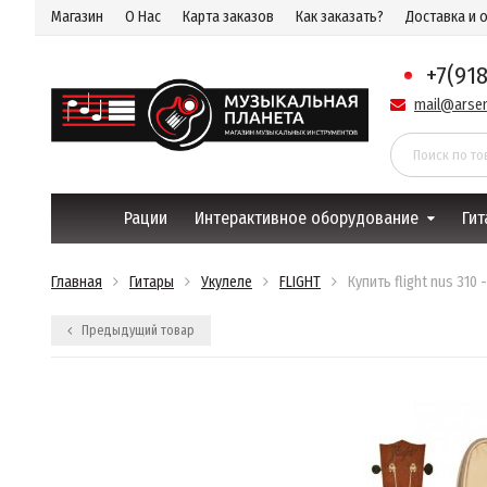
Магазин
О Нас
Карта заказов
Как заказать?
Доставка и 
+7(91
mail@arsen
Рации
Интерактивное оборудование
Гит
Главная
Гитары
Укулеле
FLIGHT
Купить flight nus 310
Предыдущий товар