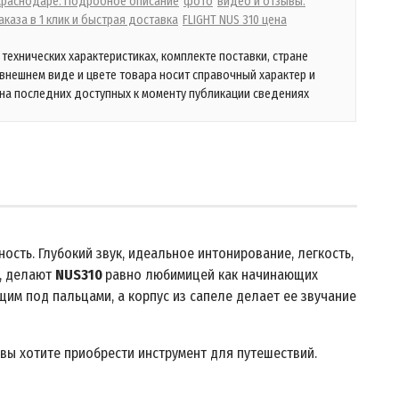
 Краснодаре. Подробное описание
фото
видео и отзывы.
каза в 1 клик и быстрая доставка
FLIGHT NUS 310 цена
технических характеристиках, комплекте поставки, стране
 внешнем виде и цвете товара носит справочный характер и
на последних доступных к моменту публикации сведениях
сть. Глубокий звук, идеальное интонирование, легкость,
й, делают
NUS310
равно любимицей как начинающих
ющим под пальцами, а корпус из сапеле делает ее звучание
 вы хотите приобрести инструмент для путешествий.