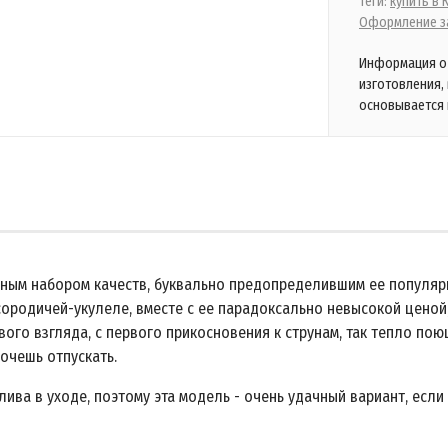
Теги:
купить в
Оформление за
Информация о 
изготовления,
основывается 
ным набором качеств, буквально предопределившим ее популярно
сородичей-укулеле, вместе с ее парадоксально невысокой цено
вого взгляда, с первого прикосновения к струнам, так тепло по
хочешь отпускать.
лива в уходе, поэтому эта модель - очень удачный вариант, если