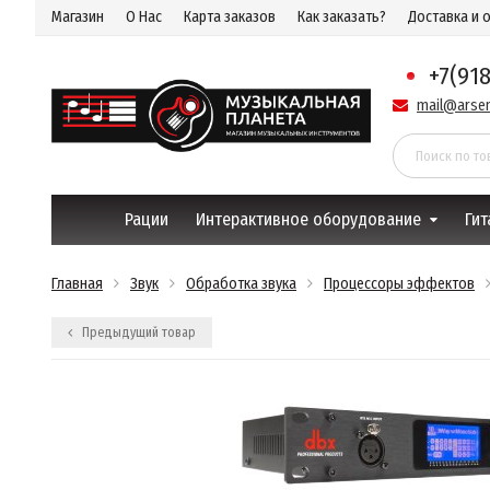
Магазин
О Нас
Карта заказов
Как заказать?
Доставка и 
+7(91
mail@arsen
Рации
Интерактивное оборудование
Гит
Главная
Звук
Обработка звука
Процессоры эффектов
Предыдущий товар