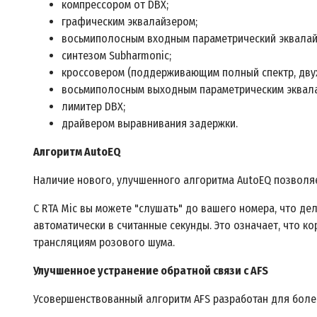
компрессором от DBX;
графическим эквалайзером;
восьмиполосным входным параметрический эквалайз
синтезом Subharmonic;
кроссовером (поддерживающим полный спектр, двух
восьмиполосным выходным параметрическим эквала
лимитер DBX;
драйвером выравнивания задержки.
Алгоритм AutoEQ
Наличие нового, улучшенного алгоритма AutoEQ позволя
С RTA Mic вы можете "слушать" до вашего номера, что д
автоматически в считанные секунды. Это означает, что 
трансляциям розового шума.
Улучшенное устранение обратной связи с AFS
Усовершенствованный алгоритм AFS разработан для более