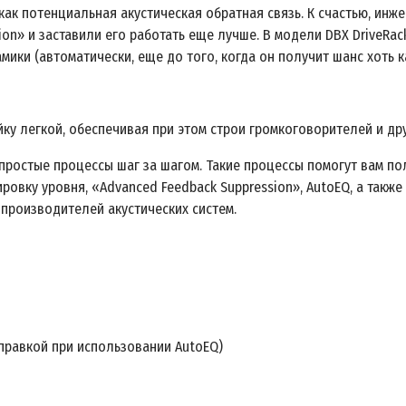
как потенциальная акустическая обратная связь. К счастью, ин
ion» и заставили его работать еще лучше. В модели DBX DriveRa
ики (автоматически, еще до того, когда он получит шанс хоть ка
у легкой, обеспечивая при этом строи громкоговорителей и др
 простые процессы шаг за шагом. Такие процессы помогут вам п
ировку уровня, «Advanced Feedback Suppression», AutoEQ, а такж
производителей акустических систем.
правкой при использовании AutoEQ)