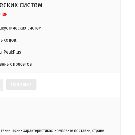
еских систем
ичии
акустических систем
выходов.
ы PeakPlus
венных пресетов
Под заказ
технических характеристиках, комплекте поставки, стране