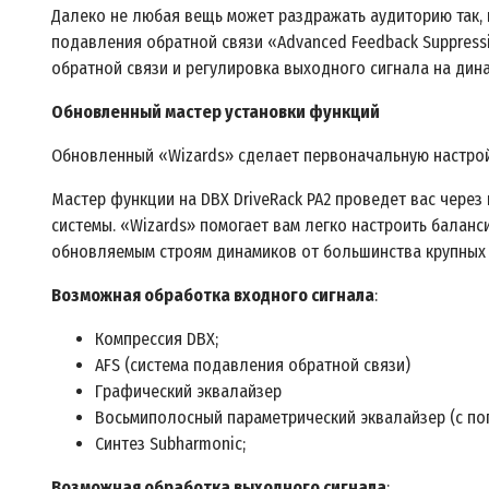
Далеко не любая вещь может раздражать аудиторию так, 
подавления обратной связи «Advanced Feedback Suppress
обратной связи и регулировка выходного сигнала на динам
Обновленный мастер установки функций
Обновленный «Wizards» сделает первоначальную настройк
Мастер функции на DBX DriveRack PA2 проведет вас через
системы. «Wizards» помогает вам легко настроить баланс
обновляемым строям динамиков от большинства крупных 
Возможная обработка входного сигнала
:
Компрессия DBX;
AFS (система подавления обратной связи)
Графический эквалайзер
Восьмиполосный параметрический эквалайзер (с по
Синтез Subharmonic;
Возможная обработка выходного сигнала
: