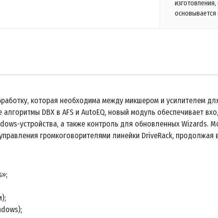
изготовления,
основывается 
работку, которая необходима между микшером и усилителем дл
 алгоритмы DBX в AFS и AutoEQ, новый модуль обеспечивает вх
Windows-устройства, а также контроль для обновленных Wizards. 
правления громкоговорителями линейки DriveRack, продолжая 
»;
);
ndows);