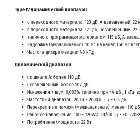
Type IV динамический диапазон
с переходного материала: 123 дБ, А-взвешенный, 22 
с переходного материала: 121 дБ, невзвешенный, 22 
типично с программным материалом: 115 дБ, А-взвеше
Задержка (выравнивание): 10 мс на канал (60 мс всег
Частота дискретизации: 48 кГц;
Динамический диапазон
по шкале А: более 110 дБ;
невзвешенный: более 107 дБ;
Искажения + шум: 0,003% типично при +4 дБ , 1 кГц, 
Частотный диапазон: 20 Гц - 20 кГц, + / - 0,5 дБ;
Перекрестные помехи (межканальные): менее -110 дБ ,
Рабочее напряжение: 100 - 120VAC 50/60 Гц - ЕС: 220-
Потребление/мощность: 22 Вт;