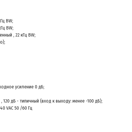
кГц BW;
кГц BW;
нный , 22 кГц BW;
о);
входное усиление 0 дБ;
 120 дБ - типичный (вход к выходу: менее -100 дБ);
240 VAC 50 /60 Гц