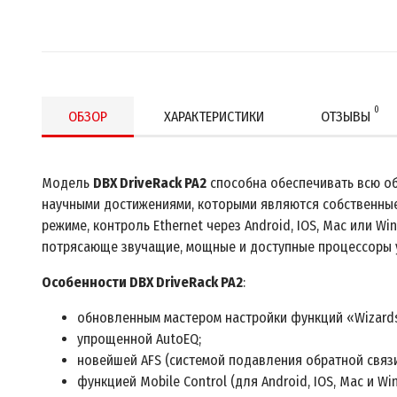
0
ОБЗОР
ХАРАКТЕРИСТИКИ
ОТЗЫВЫ
Модель
DBX DriveRack PA2
способна обеспечивать всю об
научными достижениями, которыми являются собственные
режиме, контроль Ethernet через Android, IOS, Mac или 
потрясающе звучащие, мощные и доступные процессоры у
Особенности DBX DriveRack PA2
:
обновленным мастером настройки функций «Wizards
упрощенной AutoEQ;
новейшей AFS (системой подавления обратной связи
функцией Mobile Control (для Android, IOS, Mac и Wi