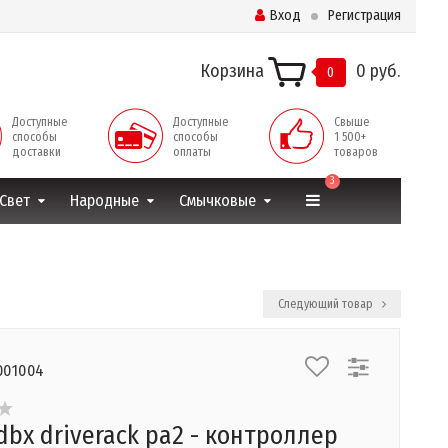
Вход
Регистрация
Корзина
0 руб.
0
Доступные
Доступные
Свыше
способы
способы
1 500+
доставки
оплаты
товаров
3
Свет
Народные
Смычковые
Следующий товар
001004
dbx driverack pa2 - контроллер