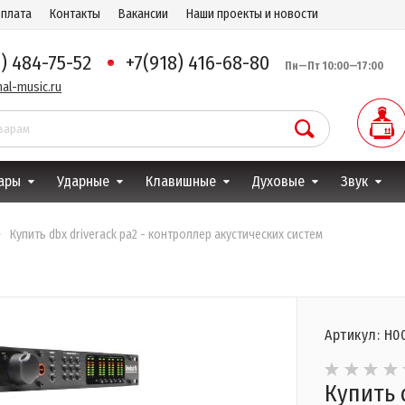
оплата
Контакты
Вакансии
Наши проекты и новости
8) 484-75-52
+7(918) 416-68-80
Пн—Пт 10:00—17:00
al-music.ru
ары
Ударные
Клавишные
Духовые
Звук
Купить dbx driverack pa2 - контроллер акустических систем
Артикул: Н0
Купить 