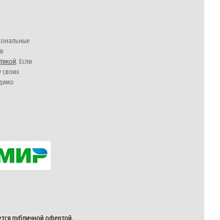
сональные
 в
тикой
. Если
у своих
одимо
ется публичной офертой,