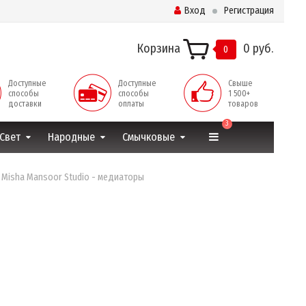
Вход
Регистрация
Корзина
0 руб.
0
Доступные
Доступные
Свыше
способы
способы
1 500+
доставки
оплаты
товаров
3
Свет
Народные
Смычковые
w Misha Mansoor Studio - медиаторы