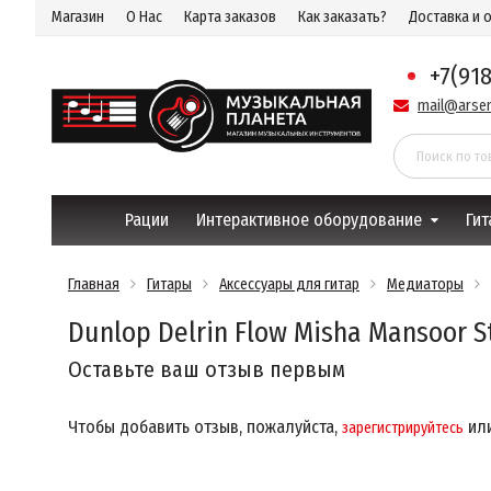
Магазин
О Нас
Карта заказов
Как заказать?
Доставка и 
+7(91
mail@arsen
Рации
Интерактивное оборудование
Гит
Главная
Гитары
Аксессуары для гитар
Медиаторы
Dunlop Delrin Flow Misha Mansoor 
Оставьте ваш отзыв первым
Чтобы добавить отзыв, пожалуйста,
ил
зарегистрируйтесь