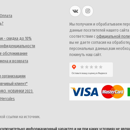
 Оплата
ь?
Мы получаем и обрабатываем пер
данные посетителей нашего сайта
соответствии с
официальной поли
м - скидка до 10%
вы не даете согласия на обработк
конфиденциальности
персональных данных,вам необх
е обслуживание
покинуть наш сайт.
мена и возврата
 организациям
ывчивый клиент"
MO. НОВИНКИ 2023.
 Hercules
ой ссылки на источник.
исключительно информационный характер и ни при каких условиях не явля