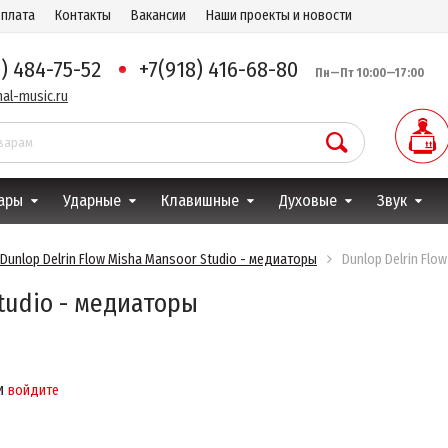
оплата
Контакты
Вакансии
Наши проекты и новости
8) 484-75-52
+7(918) 416-68-80
Пн—Пт 10:00—17:00
al-music.ru
ары
Ударные
Клавишные
Духовые
Звук
Dunlop Delrin Flow Misha Mansoor Studio - медиаторы
Dunlop Delrin Flo
Studio - медиаторы
и
войдите