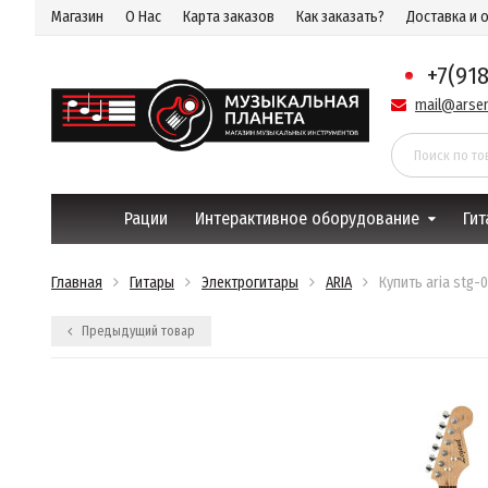
Магазин
О Нас
Карта заказов
Как заказать?
Доставка и 
+7(91
mail@arsen
Рации
Интерактивное оборудование
Гит
Главная
Гитары
Электрогитары
ARIA
Купить aria stg-
Предыдущий товар