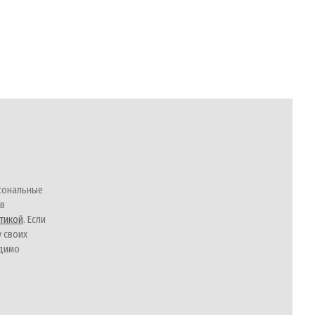
сональные
 в
тикой
. Если
у своих
одимо