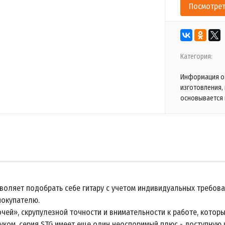
Посмотрет
Категория:
Информация о 
изготовления,
основывается 
воляет подобрать себе гитару с учетом индивидуальных требова
покупателю.
чей», скрупулезной точности и внимательности к работе, которы
уком, серия STG имеет еще один неоспоримый плюс - доступную 