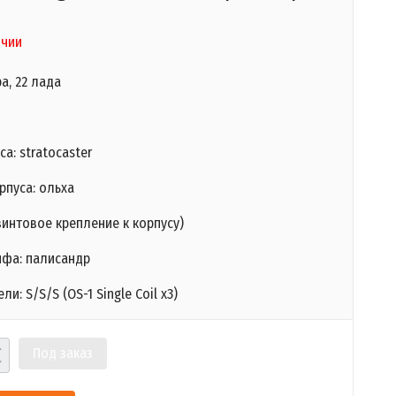
ичии
а, 22 лада
а: stratocaster
рпуса: ольха
винтовое крепление к корпусу)
ифа: палисандр
и: S/S/S (OS-1 Single Coil x3)
Под заказ