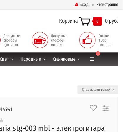
Вход
Регистрация
Корзина
0 руб.
0
Доступные
Доступные
Свыше
способы
способы
1 500+
доставки
оплаты
товаров
3
Свет
Народные
Смычковые
Следующий товар
014941
aria stg-003 mbl - электрогитара