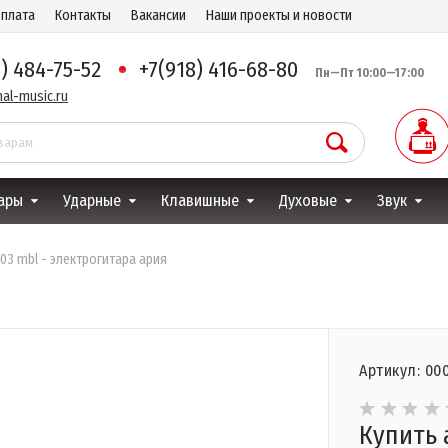
оплата
Контакты
Вакансии
Наши проекты и новости
8) 484-75-52
+7(918) 416-68-80
Пн—Пт 10:00—17:00
al-music.ru
ары
Ударные
Клавишные
Духовые
Звук
003 mbl - электрогитара ария
Артикул: 00
Купить 