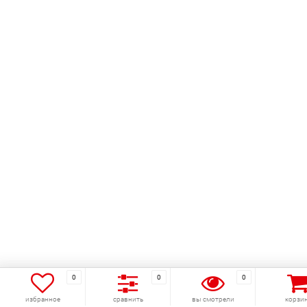
0
0
0
избранное
сравнить
вы смотрели
корзи