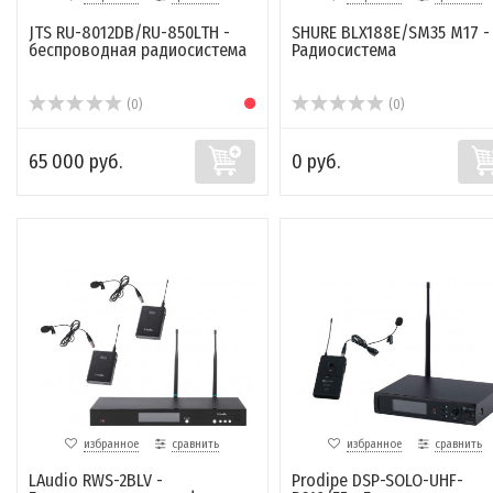
JTS RU-8012DB/RU-850LTH -
SHURE BLX188E/SM35 M17 -
беспроводная радиосистема
Радиосистема
(0)
(0)
65 000 руб.
0 руб.
избранное
сравнить
избранное
сравнить
LAudio RWS-2BLV -
Prodipe DSP-SOLO-UHF-