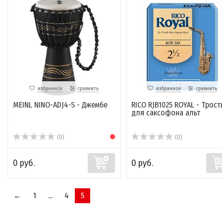
избранное
сравнить
избранное
сравнить
MEINL NINO-ADJ4-S - Джембе
RICO RJB1025 ROYAL - Трост
для саксофона альт
(0)
(0)
0 руб.
0 руб.
←
1
...
4
5