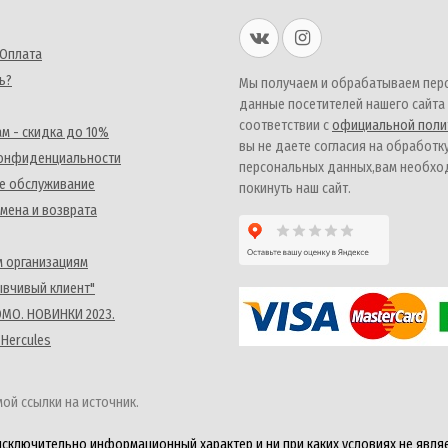
 Оплата
ь?
Мы получаем и обрабатываем пер
данные посетителей нашего сайта
соответствии с
официальной поли
м - скидка до 10%
вы не даете согласия на обработк
конфиденциальности
персональных данных,вам необх
е обслуживание
покинуть наш сайт.
мена и возврата
 организациям
ывчивый клиент"
MO. НОВИНКИ 2023.
 Hercules
ой ссылки на источник.
исключительно информационный характер и ни при каких условиях не явля