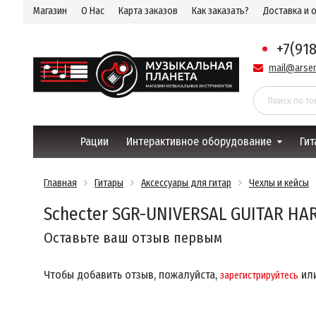
Магазин
О Нас
Карта заказов
Как заказать?
Доставка и 
+7(91
mail@arsen
Рации
Интерактивное оборудование
Гит
Главная
Гитары
Аксессуары для гитар
Чехлы и кейсы
Schecter SGR-UNIVERSAL GUITAR HA
Оставьте ваш отзыв первым
Чтобы добавить отзыв, пожалуйста,
ил
зарегистрируйтесь