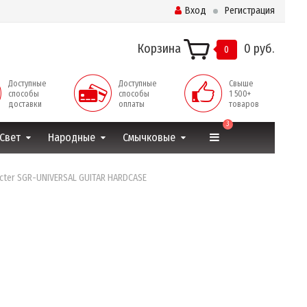
Вход
Регистрация
Корзина
0 руб.
0
Доступные
Доступные
Свыше
способы
способы
1 500+
доставки
оплаты
товаров
3
Свет
Народные
Смычковые
cter SGR-UNIVERSAL GUITAR HARDCASE