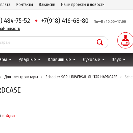
оплата
Контакты
Вакансии
Наши проекты и новости
8) 484-75-52
+7(918) 416-68-80
Пн—Пт 10:00—17:00
al-music.ru
ары
Ударные
Клавишные
Духовые
Звук
Для электрогитары
Schecter SGR-UNIVERSAL GUITAR HARDCASE
Sche
RDCASE
и
войдите