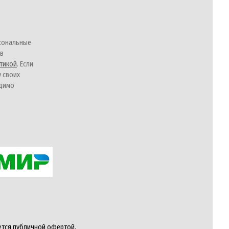
сональные
 в
тикой
. Если
у своих
одимо
ется публичной офертой,