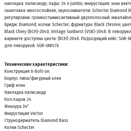
накладка: палисандр; лады: 24 x-jumbo; инкрустация: знак вект
окантовка: многослойная; звукосниматели: Schecter Diamond B
регулировки: громкостьмиксактивный двухполосный эквалайзе
бридж: Diamond; колки: Schecter; фурнитура: Black Chrome; цвет
Black Chery (BCH)-2040, Vintage Sunburst (VSB)-2048. В леворук
варианте доступны цвета: (BCH)-2046. Подходящий кейс: SGR-6
для леворукой: SGR-UNIV/6
Технические характеристики:
Конструкция 6-Bolt-on
Корпус липа/фигурный клен
Гриф клен
Накладка палисандр
Кол.ладов 24
Мензура 34"
Инкрустация Vector
Струнодержатель Diamond Bass
Колки Schecter