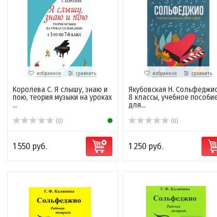
избранное
сравнить
избранное
сравнить
Королева С. Я слышу, знаю и
Якубовская Н. Сольфеджио
пою, теория музыки на уроках
8 классы, учебное пособи
...
для...
(0)
(0)
1 550 руб.
1 250 руб.