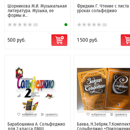
Шорникова М.И. Музыкальная
Фридкин Г. Чтение с листа
литература. Музыка, ее
уроках сольфеджио
формы и...
(0)
(0)
500 руб.
1 500 руб.
избранное
сравнить
избранное
сравнить
Барабошкина А. Сольфеджио
Баева, Н.Зебряк.Т.Комплек
для 2 класса ДМШ
Сольфеджио +Приложение