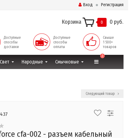
Вход
Регистрация
Корзина
0 руб.
0
Доступные
Доступные
Свыше
способы
способы
1 500+
доставки
оплаты
товаров
3
Свет
Народные
Смычковые
Следующий товар
3437
force cfa-002 - разъем кабельный