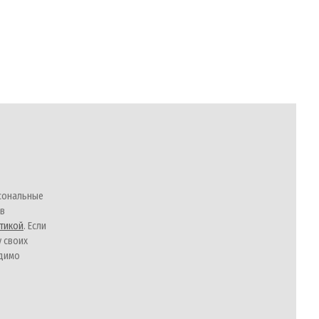
сональные
 в
тикой
. Если
у своих
одимо