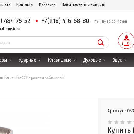
оплата
Контакты
Вакансии
Наши проекты и новости
8) 484-75-52
+7(918) 416-68-80
Пн—Пт 10:00—17:00
al-music.ru
ары
Ударные
Клавишные
Духовые
Звук
ть force cfa-002 - разъем кабельный
Артикул: 05
Купить 