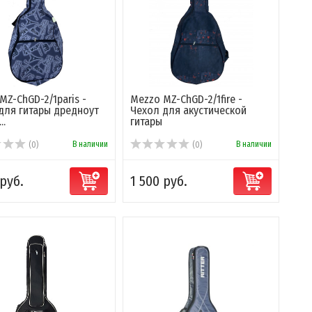
MZ-ChGD-2/1paris -
Mezzo MZ-ChGD-2/1fire -
для гитары дредноут
Чехол для акустической
..
гитары
В наличии
В наличии
(0)
(0)
 руб.
1 500 руб.