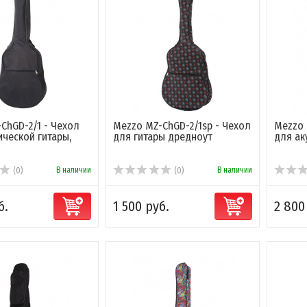
ChGD-2/1 - Чехол
Mezzo MZ-ChGD-2/1sp - Чехол
Mezzo 
ической гитары,
для гитары дредноут
для ак
В наличии
В наличии
(0)
(0)
б.
1 500 руб.
2 800