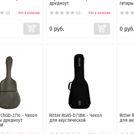
дредноут
гитары
Нет в наличии
Нет в наличии
(0)
(0)
0 руб.
0 руб
ChGD-2/1o - Чехол
Ritter RGA5-D/SBK - Чехол
Ritter
ы дредноут
для акустической
для ак
ый