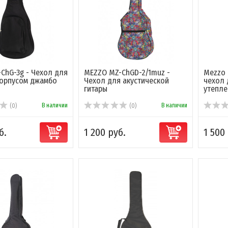
ChG-3g - Чехол для
MEZZO MZ-ChGD-2/1muz -
Mezzo 
корпусом джамбо
Чехол для акустической
чехол 
гитары
утепле.
В наличии
В наличии
(0)
(0)
б.
1 200 руб.
1 500