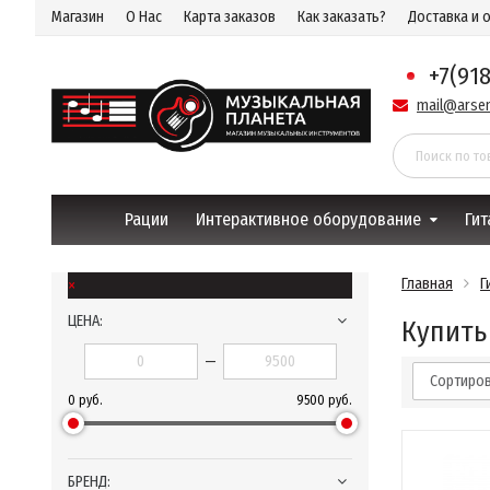
Магазин
О Нас
Карта заказов
Как заказать?
Доставка и 
+7(91
mail@arsen
Рации
Интерактивное оборудование
Гит
×
Главная
Г
ЦЕНА:
Купить
—
Сортиров
0 руб.
9500 руб.
БРЕНД: