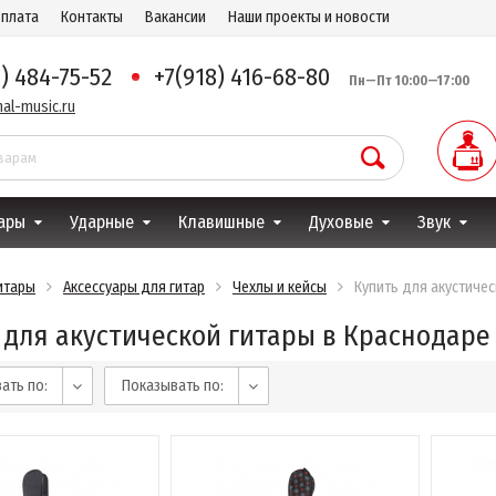
оплата
Контакты
Вакансии
Наши проекты и новости
8) 484-75-52
+7(918) 416-68-80
Пн—Пт 10:00—17:00
al-music.ru
ары
Ударные
Клавишные
Духовые
Звук
итары
Аксессуары для гитар
Чехлы и кейсы
Купить для акустиче
 для акустической гитары в Краснодаре
ать по:
Показывать по: