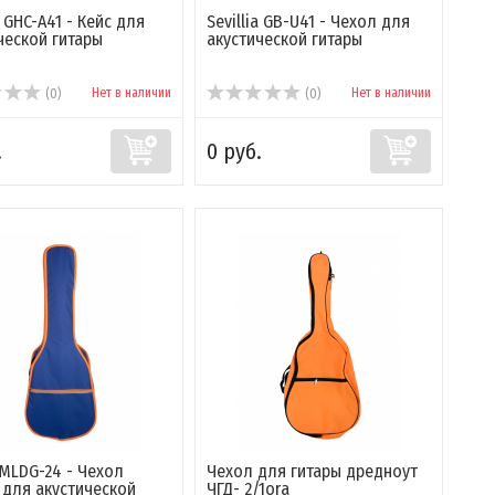
a GHC-A41 - Кейс для
Sevillia GB-U41 - Чехол для
ческой гитары
акустической гитары
Нет в наличии
Нет в наличии
(0)
(0)
.
0 руб.
 MLDG-24 - Чехол
Чехол для гитары дредноут
 для акустической
ЧГД- 2/1ora