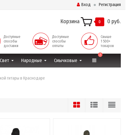
Вход
Регистрация
Корзина
0 руб.
0
Доступные
Доступные
Свыше
способы
способы
1 500+
доставки
оплаты
товаров
3
Свет
Народные
Смычковые
ской гитары в Краснодаре