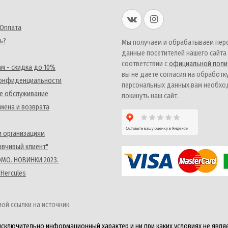
 Оплата
ь?
Мы получаем и обрабатываем пер
данные посетителей нашего сайта
соответствии с
официальной поли
м - скидка до 10%
вы не даете согласия на обработк
конфиденциальности
персональных данных,вам необх
е обслуживание
покинуть наш сайт.
мена и возврата
 организациям
ывчивый клиент"
MO. НОВИНКИ 2023.
 Hercules
ой ссылки на источник.
исключительно информационный характер и ни при каких условиях не явля