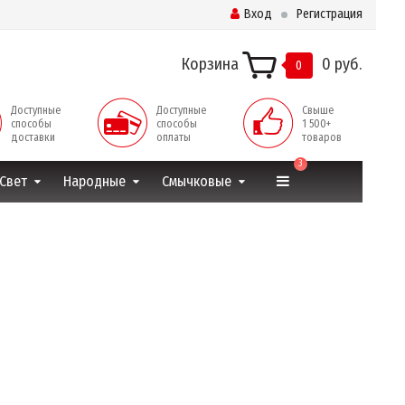
Вход
Регистрация
Корзина
0 руб.
0
Доступные
Доступные
Свыше
способы
способы
1 500+
доставки
оплаты
товаров
3
Свет
Народные
Смычковые