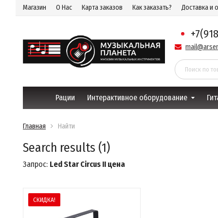
Магазин
О Нас
Карта заказов
Как заказать?
Доставка и 
+7(91
mail@arsen
Рации
Интерактивное оборудование
Гит
Главная
Найти
Search results (1)
Запрос:
Led Star Circus II цена
СКИДКА!