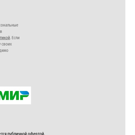
сональные
 в
тикой
. Если
у своих
одимо
ется публичной офертой,