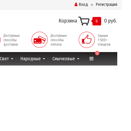
Вход
Регистрация
Корзина
0 руб.
0
Доступные
Доступные
Свыше
способы
способы
1 500+
доставки
оплаты
товаров
3
Свет
Народные
Смычковые