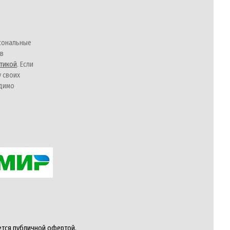
сональные
 в
тикой
. Если
у своих
одимо
ется публичной офертой,