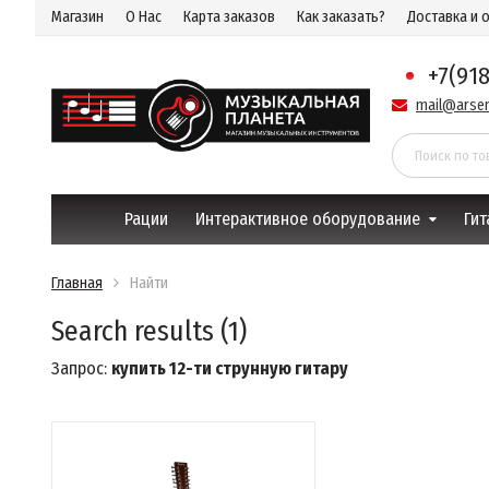
Магазин
О Нас
Карта заказов
Как заказать?
Доставка и 
+7(91
mail@arsen
Рации
Интерактивное оборудование
Гит
Главная
Найти
Search results (1)
Запрос:
купить 12-ти струнную гитару