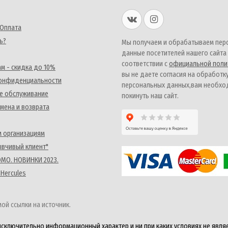
 Оплата
ь?
Мы получаем и обрабатываем пер
данные посетителей нашего сайта
соответствии с
официальной поли
м - скидка до 10%
вы не даете согласия на обработк
конфиденциальности
персональных данных,вам необх
е обслуживание
покинуть наш сайт.
мена и возврата
 организациям
ывчивый клиент"
MO. НОВИНКИ 2023.
 Hercules
ой ссылки на источник.
исключительно информационный характер и ни при каких условиях не явля