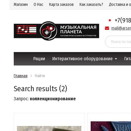
Магазин
О Нас
Карта заказов
Как заказать?
Доставка и 
+7(91
mail@arsen
Рации
Интерактивное оборудование
Гит
Главная
Найти
Search results (2)
Запрос:
коллекционирование