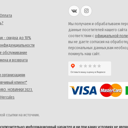
 Оплата
ь?
Мы получаем и обрабатываем пер
данные посетителей нашего сайта
соответствии с
официальной поли
м - скидка до 10%
вы не даете согласия на обработк
конфиденциальности
персональных данных,вам необх
е обслуживание
покинуть наш сайт.
мена и возврата
 организациям
ывчивый клиент"
MO. НОВИНКИ 2023.
 Hercules
ой ссылки на источник.
исключительно информационный характер и ни при каких условиях не явля