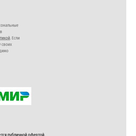
сональные
 в
тикой
. Если
у своих
одимо
ется публичной офертой,