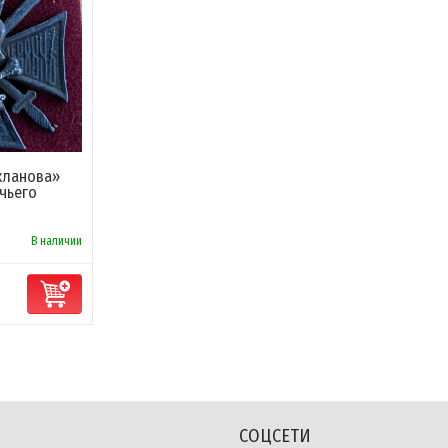
кланова»
ачьего
В наличии
СОЦСЕТИ