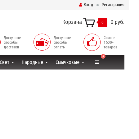
Вход
Регистрация
Корзина
0 руб.
0
Доступные
Доступные
Свыше
способы
способы
1 500+
доставки
оплаты
товаров
3
Свет
Народные
Смычковые