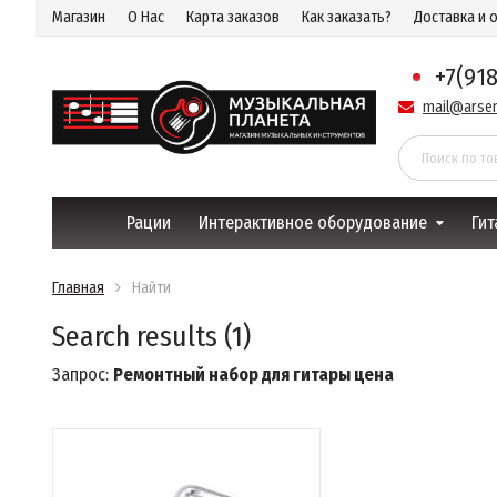
Магазин
О Нас
Карта заказов
Как заказать?
Доставка и 
+7(91
mail@arsen
Рации
Интерактивное оборудование
Гит
Главная
Найти
Search results (1)
Запрос:
Ремонтный набор для гитары цена