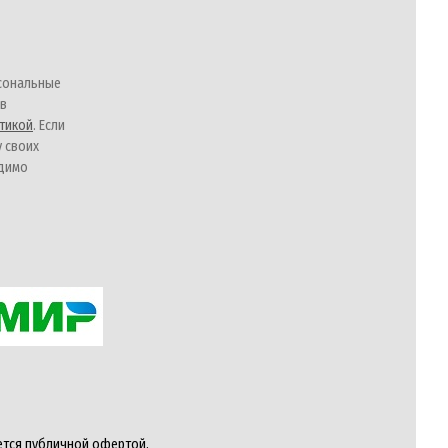
сональные
 в
тикой
. Если
у своих
одимо
ется публичной офертой,