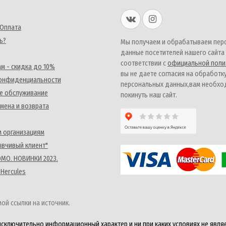
 Оплата
ь?
Мы получаем и обрабатываем пер
данные посетителей нашего сайта
соответствии с
официальной поли
м - скидка до 10%
вы не даете согласия на обработк
конфиденциальности
персональных данных,вам необх
е обслуживание
покинуть наш сайт.
мена и возврата
 организациям
ывчивый клиент"
MO. НОВИНКИ 2023.
 Hercules
ой ссылки на источник.
исключительно информационный характер и ни при каких условиях не явля