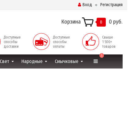
Вход
Регистрация
Корзина
0 руб.
0
Доступные
Доступные
Свыше
способы
способы
1 500+
доставки
оплаты
товаров
3
Свет
Народные
Смычковые