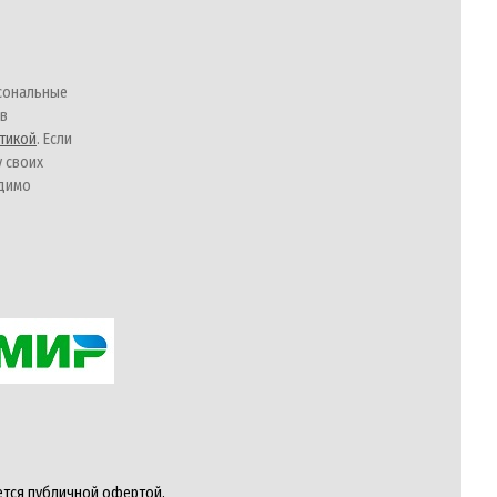
сональные
 в
тикой
. Если
у своих
одимо
ется публичной офертой,