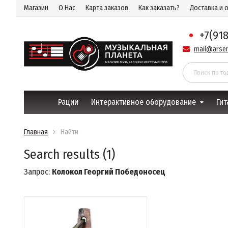
Магазин
О Нас
Карта заказов
Как заказать?
Доставка и 
+7(91
mail@arsen
Рации
Интерактивное оборудование
Гит
Главная
Найти
Search results (1)
Запрос:
Колокол Георгий Победоносец