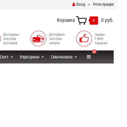
Вход
Регистрация
Корзина
0 руб.
0
Доступные
Доступные
Свыше
способы
способы
1 500+
доставки
оплаты
товаров
3
Свет
Народные
Смычковые