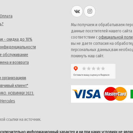
 Оплата
ь?
Мы получаем и обрабатываем пер
данные посетителей нашего сайта
соответствии с
официальной поли
м - скидка до 10%
вы не даете согласия на обработк
конфиденциальности
персональных данных,вам необх
е обслуживание
покинуть наш сайт.
мена и возврата
 организациям
ывчивый клиент"
MO. НОВИНКИ 2023.
 Hercules
ой ссылки на источник.
исключительно информационный характер и ни при каких условиях не явля