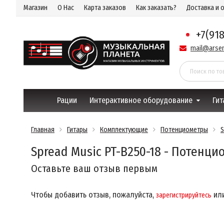
Магазин
О Нас
Карта заказов
Как заказать?
Доставка и 
+7(91
mail@arsen
Рации
Интерактивное оборудование
Гит
Главная
Гитары
Комплектующие
Потенциометры
S
Spread Music PT-B250-18 - Потенци
Оставьте ваш отзыв первым
Чтобы добавить отзыв, пожалуйста,
ил
зарегистрируйтесь