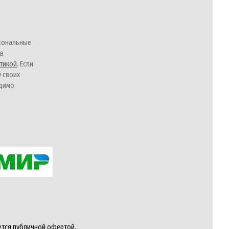
сональные
 в
тикой
. Если
у своих
одимо
ется публичной офертой,