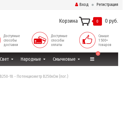
Вход
Регистрация
Корзина
0 руб.
0
Доступные
Доступные
Свыше
способы
способы
1 500+
доставки
оплаты
товаров
3
Свет
Народные
Смычковые
-B250-18 - Потенциометр B250кОм (лог.)