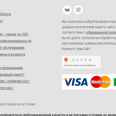
 Оплата
ь?
Мы получаем и обрабатываем пер
данные посетителей нашего сайта
соответствии с
официальной поли
м - скидка до 10%
вы не даете согласия на обработк
конфиденциальности
персональных данных,вам необх
е обслуживание
покинуть наш сайт.
мена и возврата
 организациям
ывчивый клиент"
MO. НОВИНКИ 2023.
 Hercules
ой ссылки на источник.
исключительно информационный характер и ни при каких условиях не явля