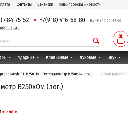
оплата
Контакты
Вакансии
Наши проекты и новости
8) 484-75-52
+7(918) 416-68-80
Пн—Пт 10:00—17:00
al-music.ru
ары
Ударные
Клавишные
Духовые
Звук
pread Music PT-B250-18 - Потенциометр B250кОм (лог.)
Spread Music PT
ометр B250кОм (лог.)
и
войдите