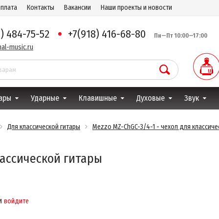
оплата
Контакты
Вакансии
Наши проекты и новости
8) 484-75-52
+7(918) 416-68-80
Пн—Пт 10:00—17:00
al-music.ru
ары
Ударные
Клавишные
Духовые
Звук
Для классической гитары
Mezzo MZ-ChGC-3/4-1 - чехол для классиче
лассической гитары
и
войдите