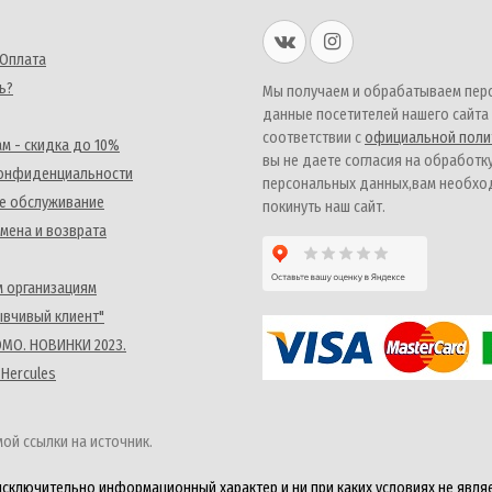
 Оплата
ь?
Мы получаем и обрабатываем пер
данные посетителей нашего сайта
соответствии с
официальной поли
м - скидка до 10%
вы не даете согласия на обработк
конфиденциальности
персональных данных,вам необх
е обслуживание
покинуть наш сайт.
мена и возврата
 организациям
ывчивый клиент"
MO. НОВИНКИ 2023.
 Hercules
ой ссылки на источник.
исключительно информационный характер и ни при каких условиях не явля