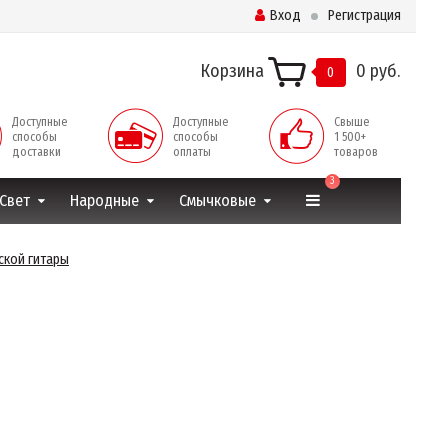
Вход
Регистрация
Корзина
0 руб.
0
Доступные
Доступные
Свыше
способы
способы
1 500+
доставки
оплаты
товаров
3
Свет
Народные
Смычковые
ской гитары