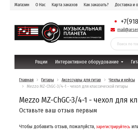
Магазин
О Нас
Карта заказов
Как заказать?
Доставка и 
+7(91
mail@arsen
Рации
Интерактивное оборудование
Гит
Главная
Гитары
Аксессуары для гитар
Чехлы и кейсы
Mezzo MZ-ChGC-3/4-1 - чехол для классической гитары
Mezzo MZ-ChGC-3/4-1 - чехол для к
Оставьте ваш отзыв первым
Чтобы добавить отзыв, пожалуйста,
ил
зарегистрируйтесь