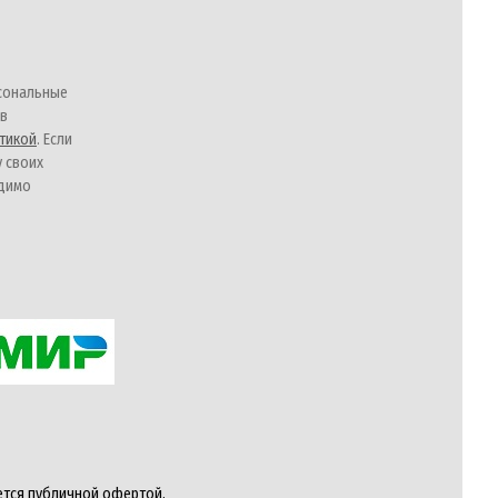
сональные
 в
тикой
. Если
у своих
одимо
ется публичной офертой,