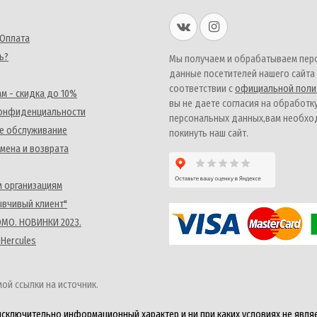
 Оплата
ь?
Мы получаем и обрабатываем пер
данные посетителей нашего сайта
соответствии с
официальной поли
м - скидка до 10%
вы не даете согласия на обработк
конфиденциальности
персональных данных,вам необх
е обслуживание
покинуть наш сайт.
мена и возврата
 организациям
ывчивый клиент"
MO. НОВИНКИ 2023.
 Hercules
ой ссылки на источник.
исключительно информационный характер и ни при каких условиях не явля