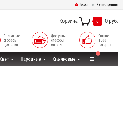
Вход
Регистрация
Корзина
0 руб.
0
Доступные
Доступные
Свыше
способы
способы
1 500+
доставки
оплаты
товаров
3
Свет
Народные
Смычковые