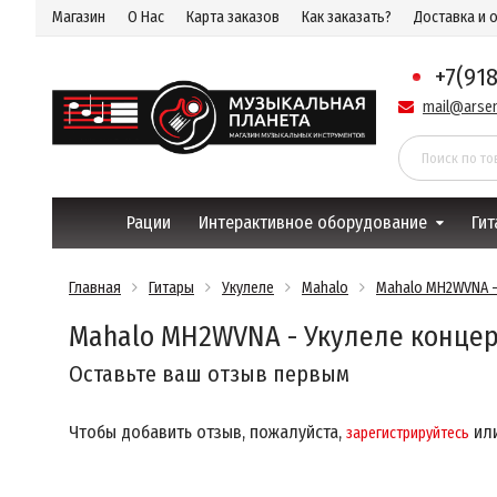
Магазин
О Нас
Карта заказов
Как заказать?
Доставка и 
+7(91
mail@arsen
Рации
Интерактивное оборудование
Гит
Главная
Гитары
Укулеле
Mahalo
Mahalo MH2WVNA -
Mahalo MH2WVNA - Укулеле конце
Оставьте ваш отзыв первым
Чтобы добавить отзыв, пожалуйста,
ил
зарегистрируйтесь