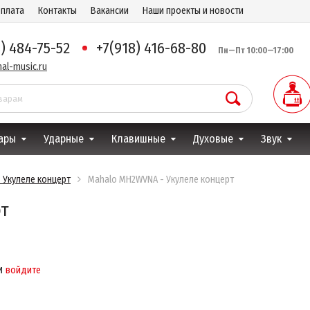
оплата
Контакты
Вакансии
Наши проекты и новости
8) 484-75-52
+7(918) 416-68-80
Пн—Пт 10:00—17:00
al-music.ru
ары
Ударные
Клавишные
Духовые
Звук
 Укулеле концерт
Mahalo MH2WVNA - Укулеле концерт
рт
и
войдите