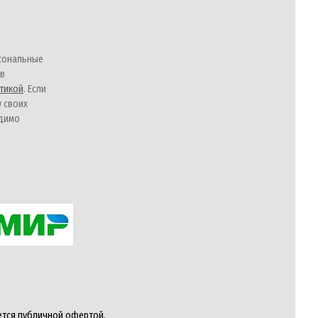
сональные
 в
тикой
. Если
у своих
одимо
ется публичной офертой,