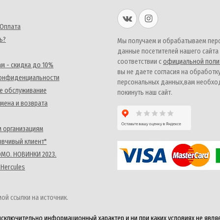
 Оплата
ь?
Мы получаем и обрабатываем пер
данные посетителей нашего сайта
соответствии с
официальной поли
м - скидка до 10%
вы не даете согласия на обработк
конфиденциальности
персональных данных,вам необх
е обслуживание
покинуть наш сайт.
мена и возврата
 организациям
ывчивый клиент"
MO. НОВИНКИ 2023.
 Hercules
ой ссылки на источник.
исключительно информационный характер и ни при каких условиях не явля