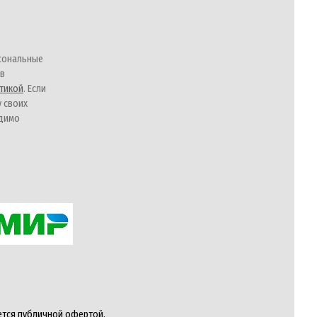
сональные
 в
тикой
. Если
у своих
одимо
ется публичной офертой,