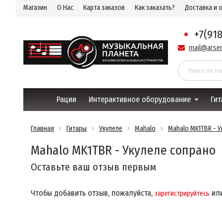
Магазин
О Нас
Карта заказов
Как заказать?
Доставка и 
+7(91
mail@arsen
Рации
Интерактивное оборудование
Гит
Главная
Гитары
Укулеле
Mahalo
Mahalo MK1TBR - 
Mahalo MK1TBR - Укулеле сопрано
Оставьте ваш отзыв первым
Чтобы добавить отзыв, пожалуйста,
ил
зарегистрируйтесь