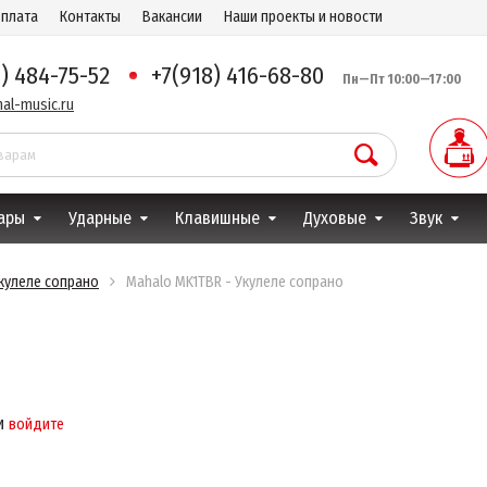
оплата
Контакты
Вакансии
Наши проекты и новости
8) 484-75-52
+7(918) 416-68-80
Пн—Пт 10:00—17:00
al-music.ru
ары
Ударные
Клавишные
Духовые
Звук
Укулеле сопрано
Mahalo MK1TBR - Укулеле сопрано
и
войдите