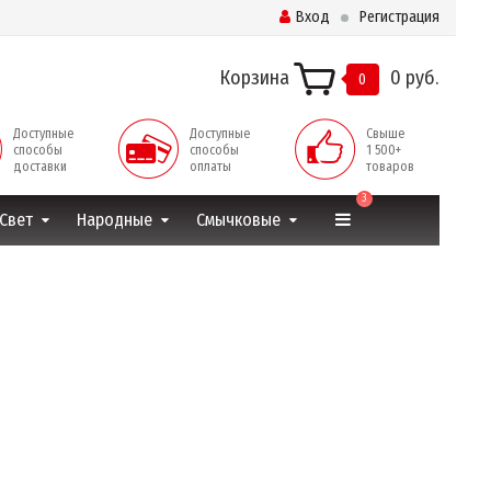
Вход
Регистрация
Корзина
0 руб.
0
Доступные
Доступные
Свыше
способы
способы
1 500+
доставки
оплаты
товаров
3
Свет
Народные
Смычковые