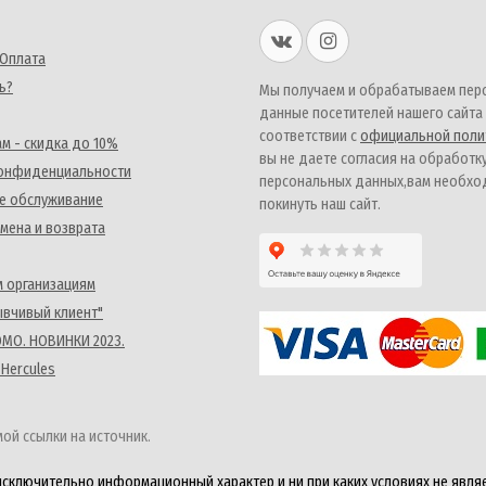
 Оплата
ь?
Мы получаем и обрабатываем пер
данные посетителей нашего сайта
соответствии с
официальной поли
м - скидка до 10%
вы не даете согласия на обработк
конфиденциальности
персональных данных,вам необх
е обслуживание
покинуть наш сайт.
мена и возврата
 организациям
ывчивый клиент"
MO. НОВИНКИ 2023.
 Hercules
ой ссылки на источник.
исключительно информационный характер и ни при каких условиях не явля