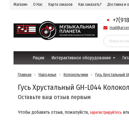
Магазин
О Нас
Карта заказов
Как заказать?
Доставка и 
+7(91
mail@arsen
Рации
Интерактивное оборудование
Гит
Главная
Народные
Колокольчики
Гусь Хрустальный 
Гусь Хрустальный GH-L044 Колоко
Оставьте ваш отзыв первым
Чтобы добавить отзыв, пожалуйста,
ил
зарегистрируйтесь