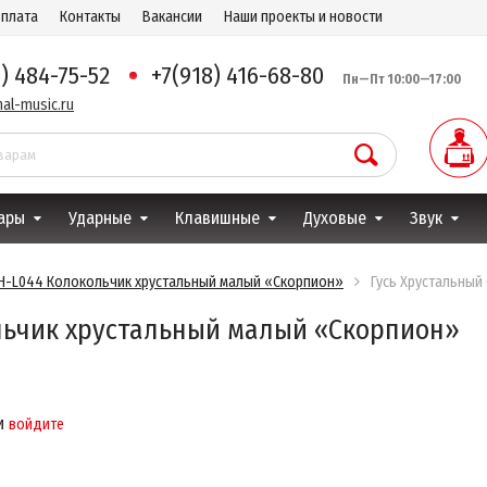
оплата
Контакты
Вакансии
Наши проекты и новости
8) 484-75-52
+7(918) 416-68-80
Пн—Пт 10:00—17:00
al-music.ru
ары
Ударные
Клавишные
Духовые
Звук
GH-L044 Колокольчик хрустальный малый «Скорпион»
Гусь Хрустальный
льчик хрустальный малый «Скорпион»
и
войдите