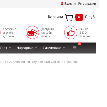
Вход
Регистрация
Корзина
0 руб.
0
Доступные
Доступные
Свыше
способы
способы
1 500+
доставки
оплаты
товаров
3
Свет
Народные
Смычковые
 GH-L044 Колокольчик хрустальный малый «Скорпион»