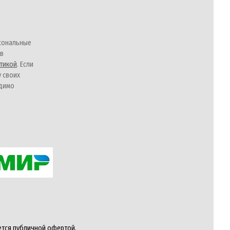
сональные
 в
тикой
. Если
у своих
одимо
ется публичной офертой,